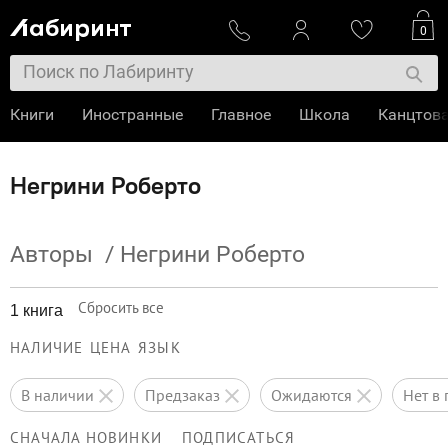
0
Книги
Иностранные
Главное
Школа
Канцтов
Негрини Роберто
Авторы
/
Негрини Роберто
Сбросить все
1 книга
НАЛИЧИЕ
ЦЕНА
ЯЗЫК
в наличии
предзаказ
ожидаются
нет 
СНАЧАЛА НОВИНКИ
ПОДПИСАТЬСЯ