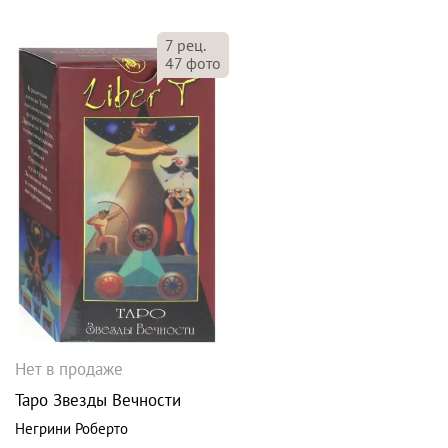
7
рец.
47
фото
Нет в продаже
Таро Звезды Вечности
Негрини Роберто