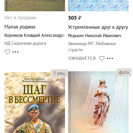
Нет в продаже
305
₽
Малая родина
Устремленные друг к другу
Корняков Клавдий Александрович
Редькин Николай Иванович
ИД Сказочная дорога
Звонница-МГ
:
Любовные
страсти
ОЖИДАЕТСЯ
фото
3
рец.