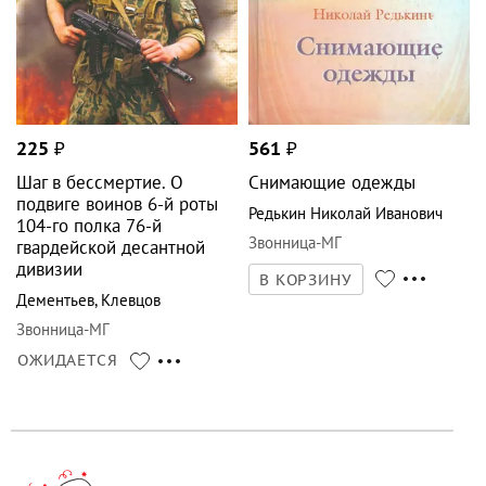
225
₽
561
₽
Шаг в бессмертие. О
Снимающие одежды
подвиге воинов 6-й роты
Редькин Николай Иванович
104-го полка 76-й
Звонница-МГ
гвардейской десантной
дивизии
В КОРЗИНУ
Дементьев
,
Клевцов
Звонница-МГ
ОЖИДАЕТСЯ