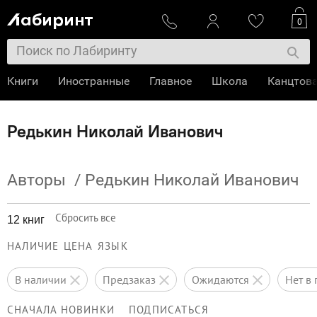
0
Книги
Иностранные
Главное
Школа
Канцтов
Редькин Николай Иванович
Авторы
/
Редькин Николай Иванович
Сбросить все
12 книг
НАЛИЧИЕ
ЦЕНА
ЯЗЫК
в наличии
предзаказ
ожидаются
нет 
СНАЧАЛА НОВИНКИ
ПОДПИСАТЬСЯ