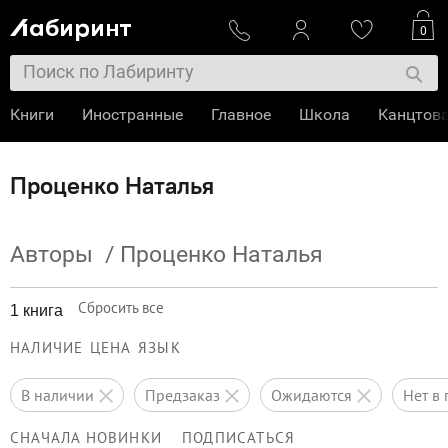
0
Книги
Иностранные
Главное
Школа
Канцтов
Проценко Наталья
Авторы
/
Проценко Наталья
Сбросить все
1 книга
НАЛИЧИЕ
ЦЕНА
ЯЗЫК
в наличии
предзаказ
ожидаются
нет 
СНАЧАЛА НОВИНКИ
ПОДПИСАТЬСЯ