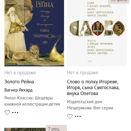
Нет в продаже
Нет в продаже
Золото Рейна
Слово о полку Игореве,
Игоря, сына Святослава,
Вагнер Рихард
внука Олегова
Рипол-Классик
:
Шедевры
Издательский дом
книжной иллюстрации-детям
Мещерякова
:
Вне серии
7
рец.