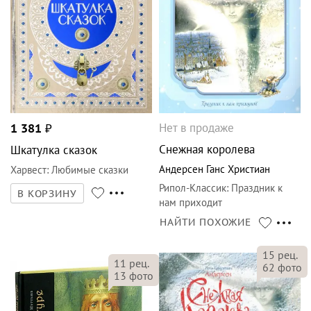
Нет в продаже
1 381
₽
Снежная королева
Шкатулка сказок
Андерсен Ганс Христиан
Харвест
:
Любимые сказки
Рипол-Классик
:
Праздник к
В КОРЗИНУ
нам приходит
НАЙТИ ПОХОЖИЕ
15
рец.
11
рец.
62
фото
13
фото