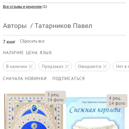
Все отзывы и рецензии
(1)
Авторы
/
Татарников Павел
Сбросить все
7 книг
НАЛИЧИЕ
ЦЕНА
ЯЗЫК
в наличии
предзаказ
ожидаются
нет 
СНАЧАЛА НОВИНКИ
ПОДПИСАТЬСЯ
3
рец.
4
рец.
24
фото
14
фото