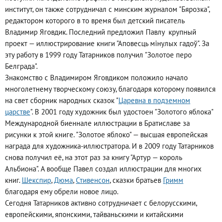
институт, он также сотрудничал с минским журналом "Бярозка",
редактором которого в то время был детский писатель
Владимир Яговдик. Последний предложил Павлу крупный
проект — иллюстрирование книги "Аповесць мінулых гадоў". За
эту работу в 1999 году Татарников получил "Золотое перо
Белграда".
Знакомство с Владимиром Яговдиком положило начало
многолетнему творческому союзу, благодаря которому появился
на свет сборник народных сказок "
Царевна в подземном
царстве
". В 2001 году художник был удостоен "Золотого яблока"
Международной биеннале иллюстрации в Братиславе за
рисунки к этой книге. "Золотое яблоко" — высшая европейская
награда для художника-­иллюстратора. И в 2009 году Татарников
снова получил её, на этот раз за книгу "Артур — король
Альбиона". А вообще Павел создал иллюстрации для многих
книг.
Шекспир
,
Дюма
,
Стивенсон
, сказки братьев
Гримм
благодаря ему обрели новое лицо.
Сегодня Татарников активно сотрудничает с белорусскими,
европейскими, японскими, тайваньскими и китайскими