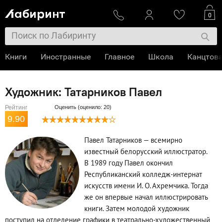
0
Книги
Иностранные
Главное
Школа
Канцтов
Художник: Татарников Павел
Рейтинг
Оценить (оценило: 20)
9.90
Павел Татарников — всемирно
известный белорусский иллюстратор.
В 1989 году Павел окончил
Республиканский колледж­-интернат
искусств имени И. О. Ахремчика. Тогда
же он впервые начал иллюстрировать
книги. Затем молодой художник
поступил на отделение графики в театрально­-художественный