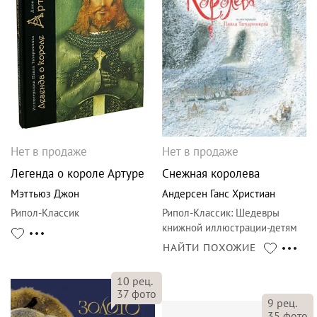
Нет в продаже
Нет в продаже
Легенда о короле Артуре
Снежная королева
Мэттьюз Джон
Андерсен Ганс Христиан
Рипол-Классик
Рипол-Классик
:
Шедевры
книжной иллюстрации-детям
НАЙТИ ПОХОЖИЕ
10
рец.
37
фото
9
рец.
35
фото