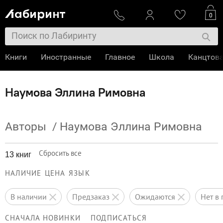
0
Книги
Иностранные
Главное
Школа
Канцтов
Наумова Эллина Римовна
Авторы
/
Наумова Эллина Римовна
Сбросить все
13 книг
НАЛИЧИЕ
ЦЕНА
ЯЗЫК
в наличии
предзаказ
ожидаются
нет 
СНАЧАЛА НОВИНКИ
ПОДПИСАТЬСЯ