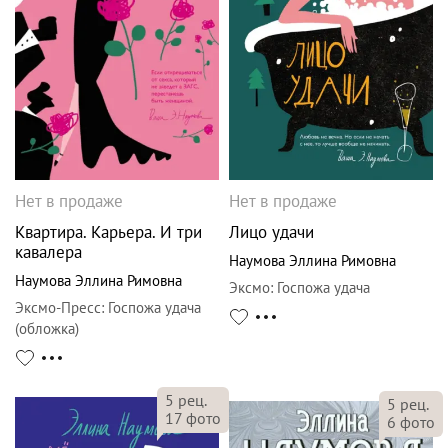
Нет в продаже
Нет в продаже
Квартира. Карьера. И три
Лицо удачи
кавалера
Наумова Эллина Римовна
Наумова Эллина Римовна
Эксмо
:
Госпожа удача
Эксмо-Пресс
:
Госпожа удача
(обложка)
5
рец.
5
рец.
17
фото
6
фото