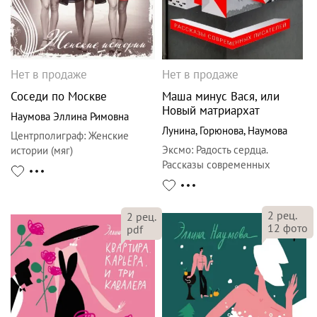
Нет в продаже
Нет в продаже
Соседи по Москве
Маша минус Вася, или
Новый матриархат
Наумова Эллина Римовна
Лунина
,
Горюнова
,
Наумова
Центрполиграф
:
Женские
Эксмо
:
Радость сердца.
истории (мяг)
Рассказы современных
писателей
2
рец.
2
рец.
12
фото
pdf