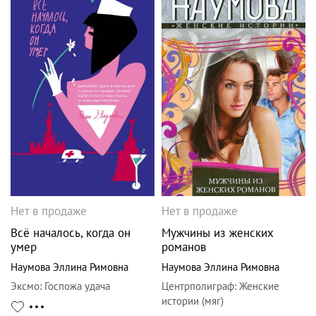
Нет в продаже
Нет в продаже
Всё началось, когда он
Мужчины из женских
умер
романов
Наумова Эллина Римовна
Наумова Эллина Римовна
Эксмо
:
Госпожа удача
Центрполиграф
:
Женские
истории (мяг)