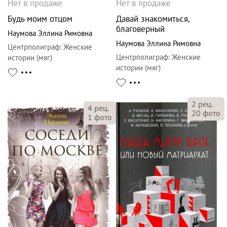
Нет в продаже
Нет в продаже
Будь моим отцом
Давай знакомиться,
благоверный
Наумова Эллина Римовна
Наумова Эллина Римовна
Центрполиграф
:
Женские
Центрполиграф
:
Женские
истории (мяг)
истории (мяг)
2
рец.
4
рец.
20
фото
1
фото