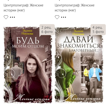
Центрполиграф
:
Женские
Центрполиграф
:
Женские
истории (мяг)
истории (мяг)
2
рец.
4
рец.
6
фото
5
фото