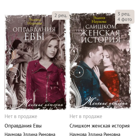
3
рец.
2
рец.
4
фото
Нет в продаже
Нет в продаже
Оправдания Евы
Слишком женская история
Наумова Эллина Римовна
Наумова Эллина Римовна