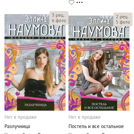
3
рец.
2
рец.
6
фото
5
фото
Нет в продаже
Нет в продаже
Разлучница
Постель и все остальное