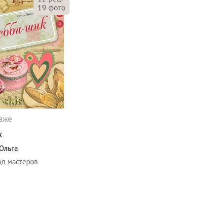
19
фото
даже
к
Ольга
од мастеров