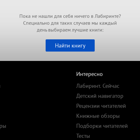
Пока не нашли для себя ничего в Лабиринте?
Специально для таких случаев мы каждый
день выбираем лучшие книги:
Найти книгу
Интересно
и
Лабиринт. Сейчас
Детский навигатор
Рецензии читателей
Книжные обзоры
ары
Подборки читателей
Тесты