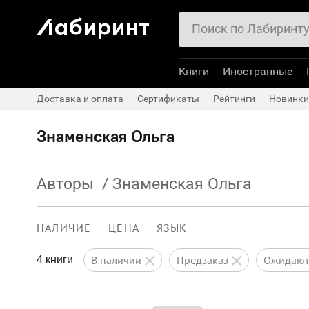
Книги
Иностранные
Доставка и оплата
Сертификаты
Рейтинги
Новинки
Знаменская Ольга
Авторы
/
Знаменская Ольга
НАЛИЧИЕ
ЦЕНА
ЯЗЫК
в наличии
предзаказ
ожидаю
4 книги