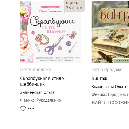
6
рец.
23
фото
Нет в продаже
Нет в продаже
Скрапбукинг в стиле-
Винтаж
шебби-шик
Знаменская Ольга
Знаменская Ольга
Феникс
:
Город маст
Феникс
:
Рукоделкино
НАЙТИ ПОХОЖИ