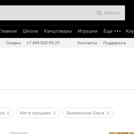
Искать
Главное
Школа
Канцтовары
Игрушки
Еще
Кл
Скидки
+7 499 920-95-25
Контакты
Поддержка
тся
нет в продаже
Знаменская Ольга