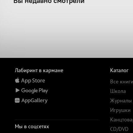
Вы недавно смотрели
Лабиринт в кармане
Каталог
Все книг
Школа
Журналы
Игрушки
Канцтов
Мы в соцсетях
CD/DVD