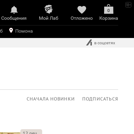
0
Сообщения
Mой Лаб​
Отложено
Корзина
иринт
уб
Помона
в соцсетях
СНАЧАЛА НОВИНКИ
ПОДПИСАТЬСЯ
12
рец.