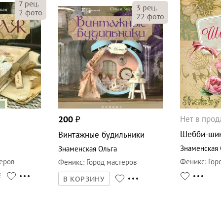
7
рец.
3
рец.
2
фото
22
фото
Нет в про
200
₽
Шебби-ши
Винтажные будильники
Знаменская 
Знаменская Ольга
еров
Феникс
:
Гор
Феникс
:
Город мастеров
Е
В КОРЗИНУ