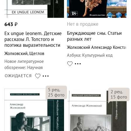
Нет в продаже
643
₽
Блуждающие сны. Статьи
Ex ungue leonem. Детские
разных лет
рассказы Л. Толстого и
поэтика выразительности
Жолковский Александр Констант
Жолковский
,
Щеглов
Азбука
:
Культурный код
Новое литературное
обозрение
:
Научная
библиотека
ОЖИДАЕТСЯ
5
рец.
2
рец.
25
фото
15
фото