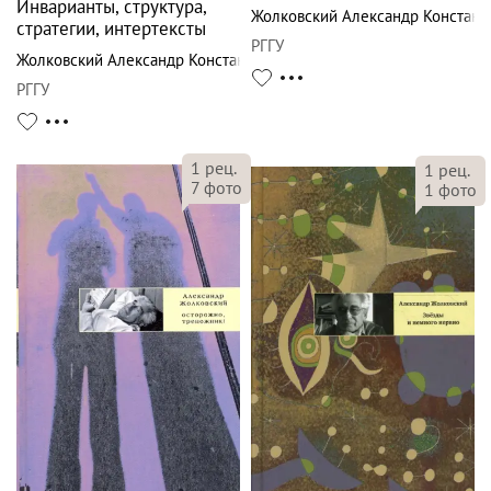
Инварианты, структура,
Жолковский Александр Констант
стратегии, интертексты
РГГУ
Жолковский Александр Константинович
РГГУ
1
рец.
1
рец.
7
фото
1
фото