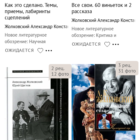
Как это сделано. Темы,
Все свои. 60 виньеток и 2
приемы, лабиринты
рассказа
сцеплений
Жолковский Александр Констант
Жолковский Александр Константинович
Новое литературное
Новое литературное
обозрение
:
Критика и
обозрение
:
Научная
эссеистика
ОЖИДАЕТСЯ
библиотека
ОЖИДАЕТСЯ
3
рец.
2
рец.
31
фото
12
фото