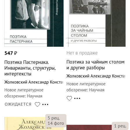
Нет в продаже
547
₽
Поэтика за чайным столом
Поэтика Пастернака.
и другие разборы
Инварианты, структуры,
интертексты
Жолковский Александр Констант
Жолковский Александр Константинович
Новое литературное
Новое литературное
обозрение
:
Научная
обозрение
:
Научная
библиотека
библиотека
ОЖИДАЕТСЯ
5
рец.
14
фото
1
рец.