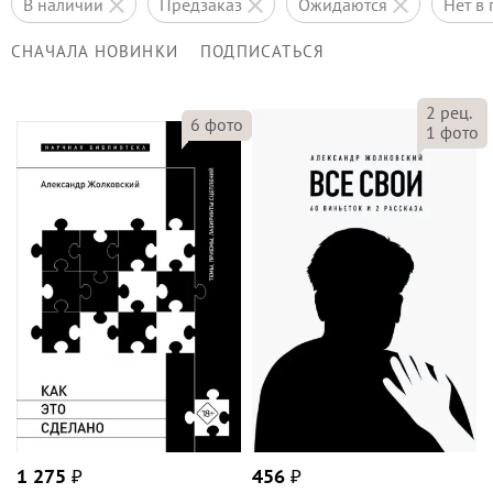
в наличии
предзаказ
ожидаются
нет 
СНАЧАЛА НОВИНКИ
ПОДПИСАТЬСЯ
2
рец.
6
фото
1
фото
1 275
₽
456
₽