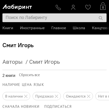
0
Книги
Иностранные
Главное
Школа
Канцтов
Смит Игорь
Авторы
/
Смит Игорь
Сбросить все
2 книги
НАЛИЧИЕ
ЦЕНА
ЯЗЫК
в наличии
предзаказ
ожидаются
нет 
СНАЧАЛА НОВИНКИ
ПОДПИСАТЬСЯ