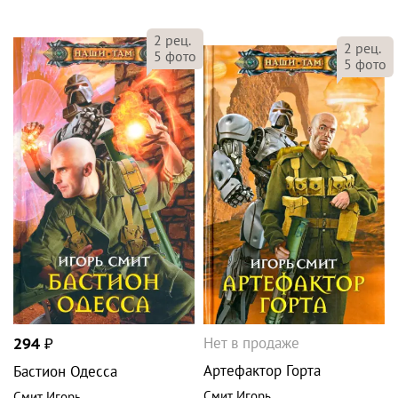
2
рец.
2
рец.
5
фото
5
фото
Нет в продаже
294
₽
Артефактор Горта
Бастион Одесса
Смит Игорь
Смит Игорь