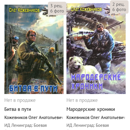
2
рец.
3
рец.
6
фото
6
фото
Нет в продаже
Нет в продаже
Битва в пути
Мародерские хроники
Кожевников Олег Анатольевич
Кожевников Олег Анатольевич
ИД Ленинград
:
Боевая
ИД Ленинград
:
Боевая