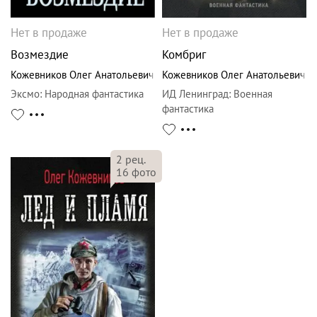
Нет в продаже
Нет в продаже
Возмездие
Комбриг
Кожевников Олег Анатольевич
Кожевников Олег Анатольевич
Эксмо
:
Народная фантастика
ИД Ленинград
:
Военная
фантастика
2
рец.
16
фото