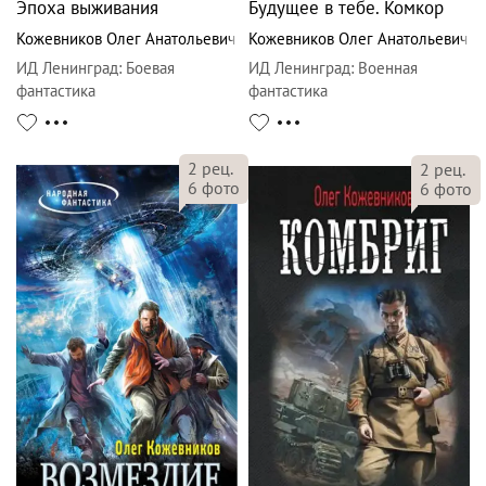
Эпоха выживания
Будущее в тебе. Комкор
Кожевников Олег Анатольевич
Кожевников Олег Анатольевич
ИД Ленинград
:
Боевая
ИД Ленинград
:
Военная
фантастика
фантастика
2
рец.
2
рец.
6
фото
6
фото