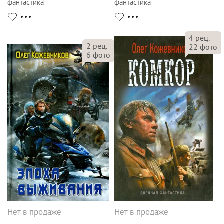
фантастика
фантастика
4
рец.
2
рец.
22
фото
6
фото
Нет в продаже
Нет в продаже