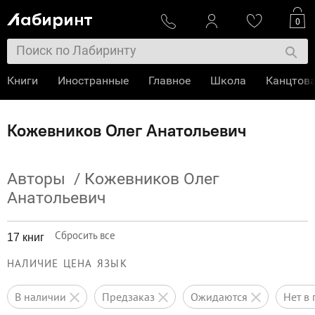
0
Книги
Иностранные
Главное
Школа
Канцтов
Кожевников Олег Анатольевич
Авторы
/
Кожевников Олег
Анатольевич
Сбросить все
17 книг
НАЛИЧИЕ
ЦЕНА
ЯЗЫК
в наличии
предзаказ
ожидаются
нет 