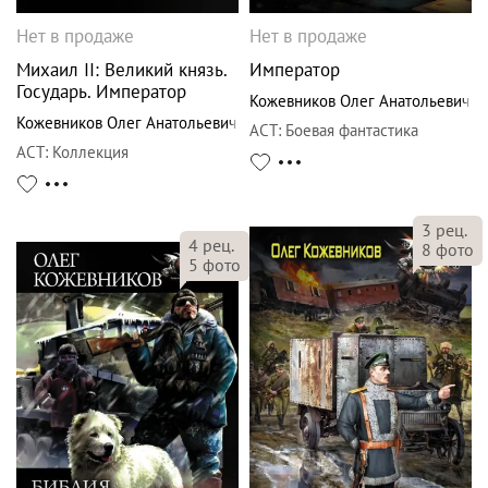
Нет в продаже
Нет в продаже
Михаил II: Великий князь.
Император
Государь. Император
Кожевников Олег Анатольевич
Кожевников Олег Анатольевич
АСТ
:
Боевая фантастика
АСТ
:
Коллекция
3
рец.
4
рец.
8
фото
5
фото