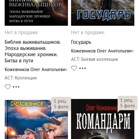
Нет в продаже
Нет в продаже
Библия выживальщиков.
Государь
Эпоха выживания.
Кожевников Олег Анатольевич
Мародерские хроники.
АСТ
:
Боевая коллекция
Битва в пути
Кожевников Олег Анатольевич
АСТ
:
Коллекция
1
рец.
1
рец.
5
фото
5
фото