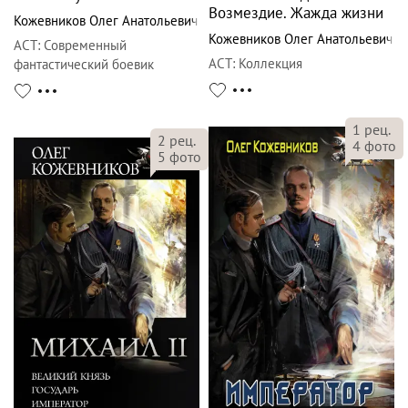
Возмездие. Жажда жизни
Кожевников Олег Анатольевич
Кожевников Олег Анатольевич
АСТ
:
Современный
АСТ
:
Коллекция
фантастический боевик
1
рец.
2
рец.
4
фото
5
фото