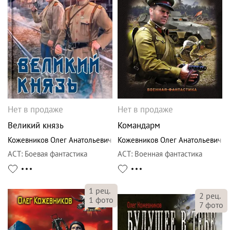
Нет в продаже
Нет в продаже
Великий князь
Командарм
Кожевников Олег Анатольевич
Кожевников Олег Анатольевич
АСТ
:
Боевая фантастика
АСТ
:
Военная фантастика
1
рец.
2
рец.
1
фото
7
фото