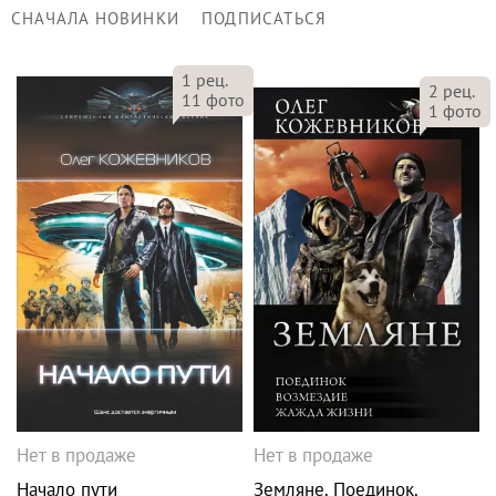
СНАЧАЛА НОВИНКИ
ПОДПИСАТЬСЯ
1
рец.
2
рец.
11
фото
1
фото
Нет в продаже
Нет в продаже
Начало пути
Земляне. Поединок.