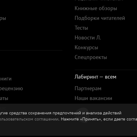
Книжные обзоры
ары
Подборки читателей
Тесты
ы
Новости Л.
Конкурсы
Спецпроекты
Лабиринт — всем
книги
 рецензию
Партнерам
аты
Наши вакансии
нас
гие средства сохранения предпочтений и анализа действий
зы
ользовательском соглашении
. Нажмите «Принять», если даете согл