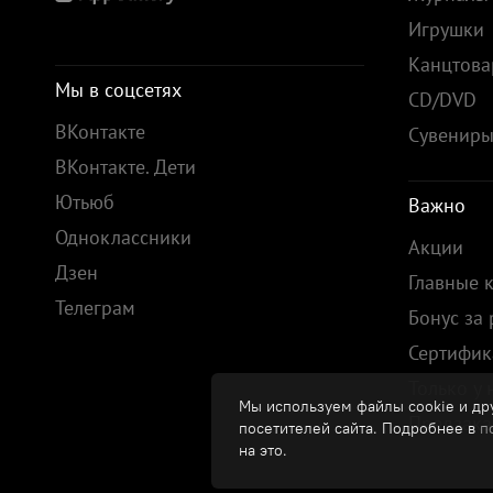
Игрушки
Канцтов
Мы в соцсетях
CD/DVD
ВКонтакте
Сувенир
ВКонтакте. Дети
Ютьюб
Важно
Одноклассники
Акции
Дзен
Главные 
Телеграм
Бонус за
Сертифик
Только у 
Мы используем файлы cookie и дру
Предзака
посетителей сайта. Подробнее в
п
на это.