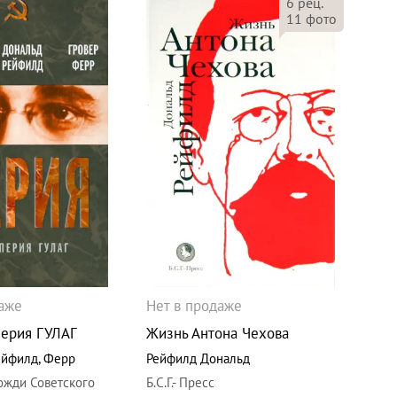
6
рец.
11
фото
даже
Нет в продаже
перия ГУЛАГ
Жизнь Антона Чехова
ейфилд
,
Ферр
Рейфилд Дональд
ожди Советского
Б.С.Г.- Пресс