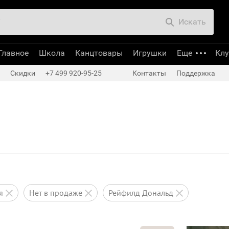
Искать
Главное
Школа
Канцтовары
Игрушки
Еще
Кл
Скидки
+7 499 920-95-25
Контакты
Поддержка
ся
нет в продаже
Рейфилд Дональд