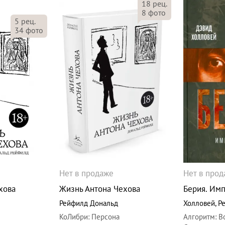
18
рец.
8
фото
5
рец.
34
фото
Нет в продаже
Нет в про
хова
Жизнь Антона Чехова
Берия. Им
Рейфилд Дональд
Холловей
,
Р
КоЛибри
:
Персона
Алгоритм
:
В