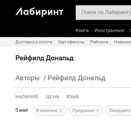
Книги
Иностранные
Доставка и оплата
Сертификаты
Рейтинги
Новинки
Рейфилд Дональд
Авторы
/
Рейфилд Дональд
НАЛИЧИЕ
ЦЕНА
ЯЗЫК
в наличии
предзаказ
ожидают
5 книг