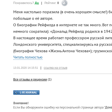
Понравилось?
Да
|
Рейтинг:
0
Меня настолько поразила (в очень хорошем смысле!) би
побольше о её авторе.
О биографии Рейфилда в интернете не так много. Вот п
немного сократила): «Дональд Рейфилд родился в 1942
В настоящее время работает профессором русской ли
Лондонского университета, специализируясь на русско
(биография Чехова «Жизнь Антона Чехова»); грузинской
Читать полностью
|
ссылка на отзыв
13.01.2020 14:15:51
Все отзывы и рецензии
(1)
Внимание!
Если Вы обнаружили ошибку на персональной странице
автора "
Дона