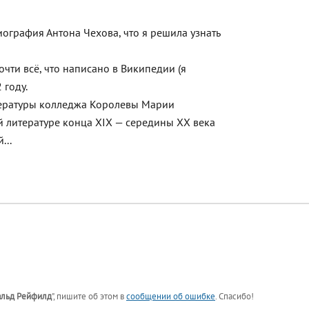
ография Антона Чехова, что я решила узнать
очти всё, что написано в Википедии (я
 году.
тературы колледжа Королевы Марии
й литературе конца XIX — середины XX века
...
льд Рейфилд
"
, пишите об этом в
сообщении об ошибке
. Спасибо!