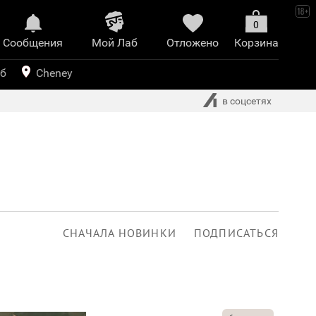
0
Сообщения
Mой Лаб​
Отложено
Корзина
иринт
уб
Cheney
в соцсетях
СНАЧАЛА НОВИНКИ
ПОДПИСАТЬСЯ