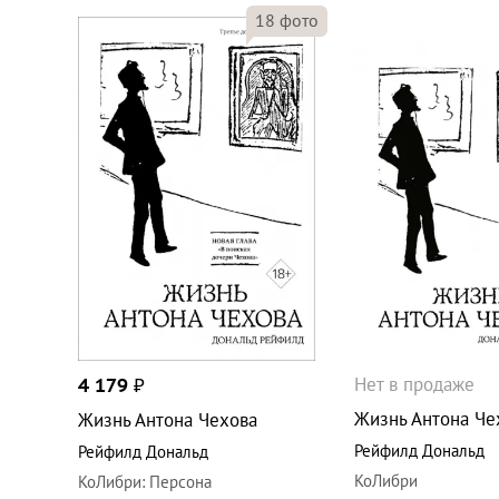
18
фото
Нет в продаже
4 179
₽
Жизнь Антона Че
Жизнь Антона Чехова
Рейфилд Дональд
Рейфилд Дональд
КоЛибри
КоЛибри
:
Персона