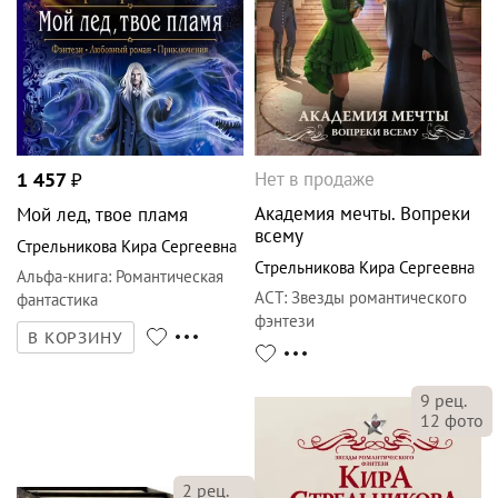
Нет в продаже
1 457
₽
Академия мечты. Вопреки
Мой лед, твое пламя
всему
Стрельникова Кира Сергеевна
Стрельникова Кира Сергеевна
Альфа-книга
:
Романтическая
АСТ
:
Звезды романтического
фантастика
фэнтези
В КОРЗИНУ
9
рец.
12
фото
2
рец.