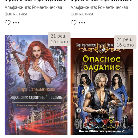
Альфа-книга
:
Романтическая
Альфа-книга
:
Романтическая
фантастика
фантастика
21
рец.
24
рец.
16
фото
16
фото