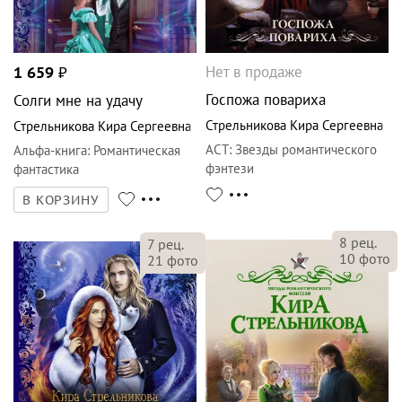
Нет в продаже
1 659
₽
Госпожа повариха
Солги мне на удачу
Стрельникова Кира Сергеевна
Стрельникова Кира Сергеевна
АСТ
:
Звезды романтического
Альфа-книга
:
Романтическая
фэнтези
фантастика
В КОРЗИНУ
8
рец.
7
рец.
10
фото
21
фото