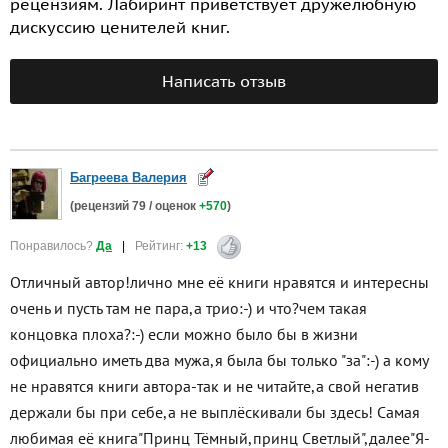
рецензиям. Лабиринт приветствует дружелюбную
дискуссию ценителей книг.
Написать отзыв
Багреева Валерия
(рецензий
79
/ оценок
+570
)
Понравилось?
Да
|
Рейтинг:
+13
Отличный автор!лично мне её книги нравятся и интересны
очень и пусть там не пара,а трио:-) и что?чем такая
концовка плоха?:-) если можно было бы в жизни
официально иметь два мужа,я была бы только "за":-) а кому
не нравятся книги автора-так и не читайте,а свой негатив
держали бы при себе,а не выплёскивали бы здесь! Самая
любимая её книга"Принц Тёмный,принц Светлый",далее"Я-