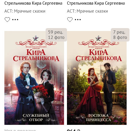
Стрельникова Кира Сергеевна
Стрельникова Кира Сергеевна
АСТ
:
Мрачные сказки
АСТ
:
Мрачные сказки
59
рец.
7
рец.
12
фото
8
фото
Нет в продаже