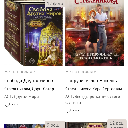
12
фото
Нет в продаже
Нет в продаже
Свобода Других миров
Приручи, если сможешь
Стрельникова
,
Дорн
,
Сотер
Стрельникова Кира Сергеевна
АСТ
:
Другие Миры
АСТ
:
Звезды романтического
фэнтези
12
рец.
9
рец.