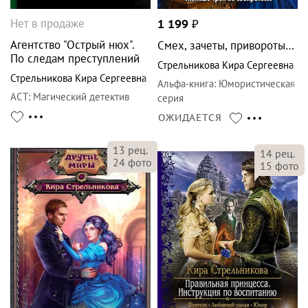
Нет в продаже
1 199
₽
Агентство "Острый нюх".
Смех, зачеты, привороты…
По следам преступлений
Стрельникова Кира Сергеевна
Стрельникова Кира Сергеевна
Альфа-книга
:
Юмористическая
АСТ
:
Магический детектив
серия
ОЖИДАЕТСЯ
13
рец.
14
рец.
24
фото
15
фото