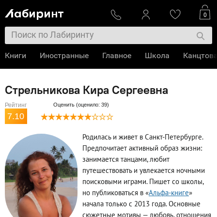
0
Книги
Иностранные
Главное
Школа
Канцтов
Стрельникова Кира Сергеевна
Рейтинг
Оценить (оценило: 39)
7.10
Родилась и живет в Санкт-Петербурге.
Предпочитает активный образ жизни:
занимается танцами, любит
путешествовать и увлекается ночными
поисковыми играми. Пишет со школы,
но публиковаться в «
Альфа-книге
»
начала только с 2013 года. Основные
сюжетные мотивы — любовь, отношения