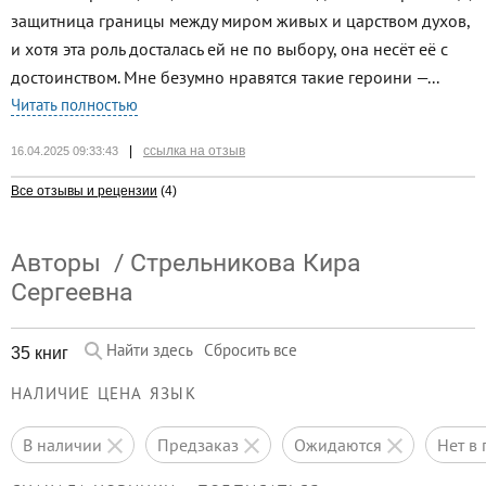
защитница границы между миром живых и царством духов,
и хотя эта роль досталась ей не по выбору, она несёт её с
достоинством. Мне безумно нравятся такие героини —...
Читать полностью
|
ссылка на отзыв
16.04.2025 09:33:43
Все отзывы и рецензии
(4)
Авторы
/
Стрельникова Кира
Сергеевна
Найти здесь
Сбросить все
35 книг
НАЛИЧИЕ
ЦЕНА
ЯЗЫК
в наличии
предзаказ
ожидаются
нет 