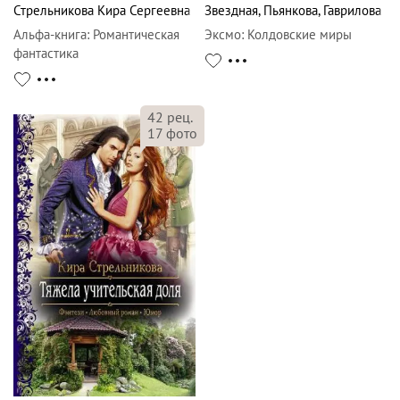
Стрельникова Кира Сергеевна
Звездная
,
Пьянкова
,
Гаврилова
Альфа-книга
:
Романтическая
Эксмо
:
Колдовские миры
фантастика
42
рец.
17
фото