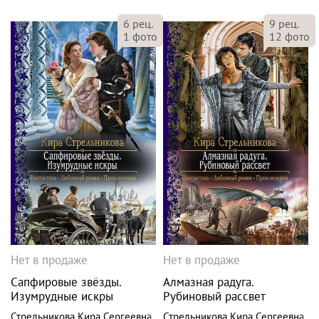
6
рец.
9
рец.
1
фото
12
фото
Нет в продаже
Нет в продаже
Сапфировые звёзды.
Алмазная радуга.
Изумрудные искры
Рубиновый рассвет
Стрельникова Кира Сергеевна
Стрельникова Кира Сергеевна