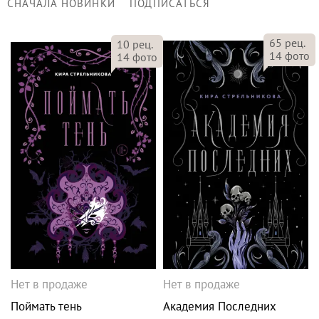
СНАЧАЛА НОВИНКИ
ПОДПИСАТЬСЯ
65
рец.
10
рец.
14
фото
14
фото
Нет в продаже
Нет в продаже
Поймать тень
Академия Последних