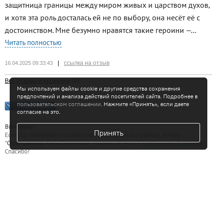
защитница границы между миром живых и царством духов,
и хотя эта роль досталась ей не по выбору, она несёт её с
достоинством. Мне безумно нравятся такие героини —...
Читать полностью
|
ссылка на отзыв
16.04.2025 09:33:43
Все отзывы и рецензии
(4)
Мы используем файлы cookie и другие средства сохранения
предпочтений и анализа действий посетителей сайта. Подробнее в
пользовательском соглашении
. Нажмите «Принять», если даете
согласие на это.
Внимание!
Принять
Если Вы обнаружили ошибку на персональной странице
автора
"
Стрельникова Кира Сергеевна
"
, пишите об этом в
сообщении об ошибке
.
Спасибо!
Вы недавно смотрели