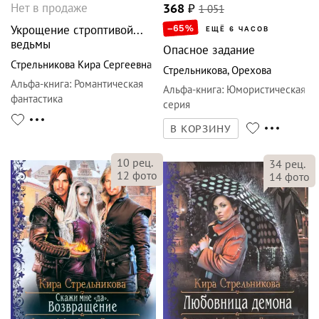
Нет в продаже
368
₽
1 051
Укрощение строптивой...
–65
%
ЕЩЁ 6 ЧАСОВ
ведьмы
Опасное задание
Стрельникова Кира Сергеевна
Стрельникова
,
Орехова
Альфа-книга
:
Романтическая
Альфа-книга
:
Юмористическая
фантастика
серия
В КОРЗИНУ
10
рец.
34
рец.
12
фото
14
фото