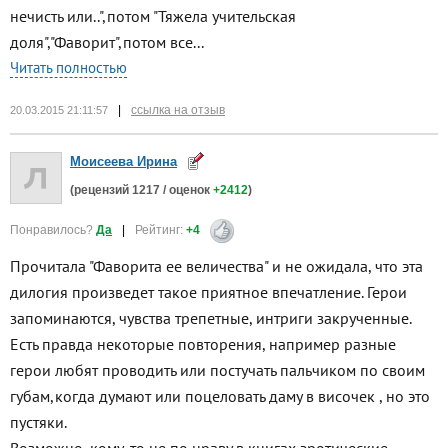
нечисть или..",потом "Тяжела учительская
доля","Фаворит",потом все...
Читать полностью
|
ссылка на отзыв
20.03.2015 21:11:57
Моисеева Ирина
(рецензий
1217
/ оценок
+2412
)
Понравилось?
Да
|
Рейтинг:
+4
Прочитала "Фаворита ее величества" и не ожидала, что эта
дилогия произведет такое приятное впечатление. Герои
запоминаются, чувства трепетные, интриги закрученные.
Есть правда некоторые повторения, например разные
герои любят проводить или постучать пальчиком по своим
губам,когда думают или поцеловать даму в височек , но это
пустяки.
Возможно, кому-то не по нраву в книгах эротические