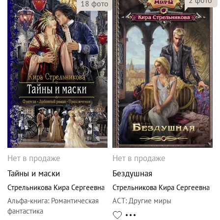
2
фото
18
фото
Нет в продаже
Нет в продаже
Тайны и маски
Бездушная
Стрельникова Кира Сергеевна
Стрельникова Кира Сергеевна
Альфа-книга
:
Романтическая
АСТ
:
Другие миры
фантастика