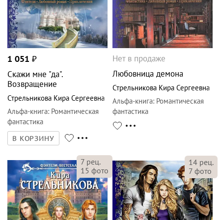
Нет в продаже
1 051
₽
Любовница демона
Скажи мне "да".
Возвращение
Стрельникова Кира Сергеевна
Стрельникова Кира Сергеевна
Альфа-книга
:
Романтическая
Альфа-книга
:
Романтическая
фантастика
фантастика
В КОРЗИНУ
7
рец.
14
рец.
15
фото
7
фото