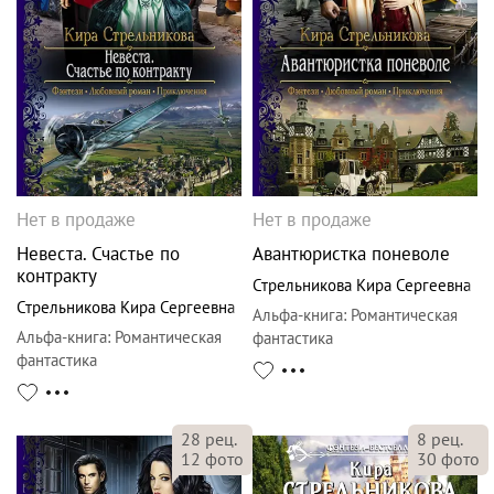
Нет в продаже
Нет в продаже
Невеста. Счастье по
Авантюристка поневоле
контракту
Стрельникова Кира Сергеевна
Стрельникова Кира Сергеевна
Альфа-книга
:
Романтическая
Альфа-книга
:
Романтическая
фантастика
фантастика
28
рец.
8
рец.
12
фото
30
фото