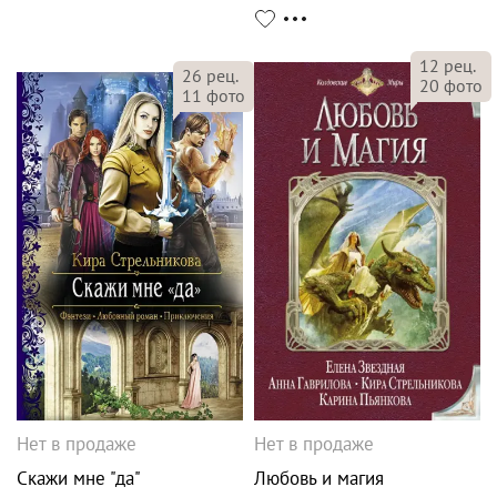
12
рец.
26
рец.
20
фото
11
фото
Нет в продаже
Нет в продаже
Скажи мне "да"
Любовь и магия