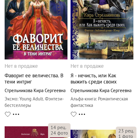
Нет в продаже
Нет в продаже
Фаворит ее величества. В
Я - нечисть, или Как
тени интриг
выжить среди своих
Стрельникова Кира Сергеевна
Стрельникова Кира Сергеевна
Эксмо
:
Young Adult. Фэнтези-
Альфа-книга
:
Романтическая
бестселлеры
фантастика
14
рец.
23
рец.
24
фото
1
фото