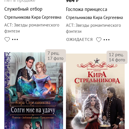
964
₽
Служебный отбор
Госпожа принцесса
Стрельникова Кира Сергеевна
Стрельникова Кира Сергеевна
АСТ
:
Звезды романтического
АСТ
:
Звезды романтического
фэнтези
фэнтези
ОЖИДАЕТСЯ
7
рец.
12
рец.
17
фото
14
фото