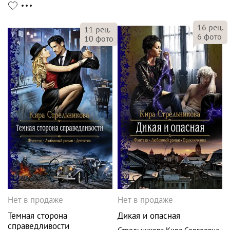
16
рец.
11
рец.
6
фото
10
фото
Нет в продаже
Нет в продаже
Темная сторона
Дикая и опасная
справедливости