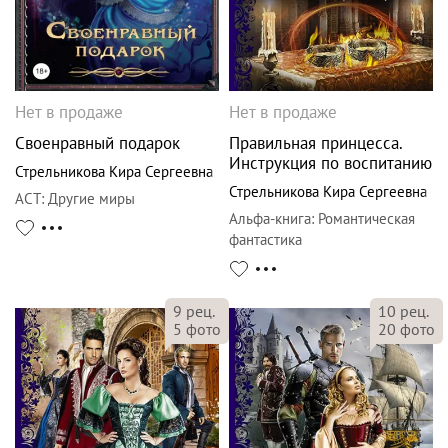
Нет в продаже
Нет в продаже
Своенравный подарок
Правильная принцесса.
Инструкция по воспитанию
Стрельникова Кира Сергеевна
Стрельникова Кира Сергеевна
АСТ
:
Другие миры
Альфа-книга
:
Романтическая
фантастика
9
рец.
10
рец.
5
фото
20
фото