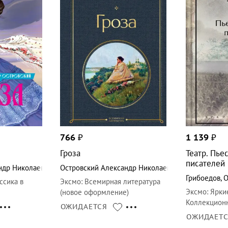
766
₽
1 139
₽
Гроза
Театр. Пье
писателей
ндр Николаевич
Островский Александр Николаевич
Грибоедов
,
О
ссика в
Эксмо
:
Всемирная литература
Эксмо
:
Ярки
(новое оформление)
Коллекцион
ОЖИДАЕТСЯ
ОЖИДАЕТ