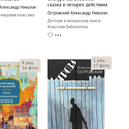
сказка в четырех действиях
Александр Николаевич
Островский Александр Николаевич
 мировая классика
Детская и юношеская книга
:
Классная библиотека
1
рец.
4
рец.
17
фото
36
фото