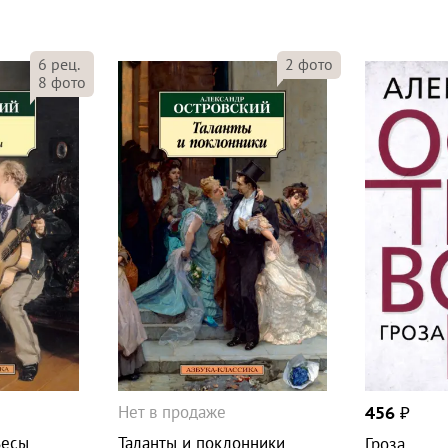
6
рец.
2
фото
8
фото
Нет в продаже
456
₽
ьесы
Таланты и поклонники
Гроза