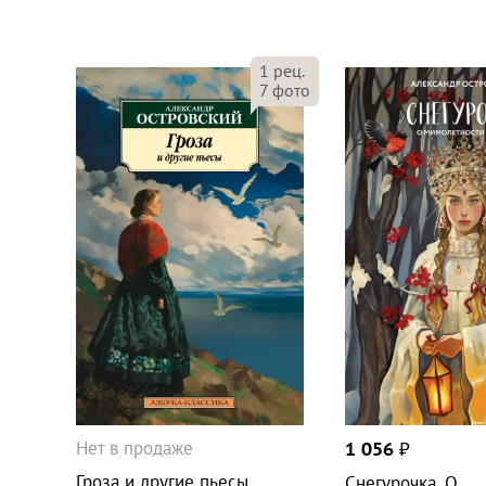
1
рец.
7
фото
Нет в продаже
1 056
₽
Гроза и другие пьесы
Снегурочка. О