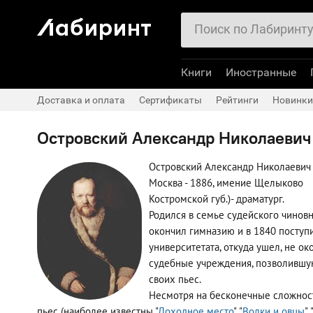
Книги
Иностранные
Доставка и оплата
Сертификаты
Рейтинги
Новинки
Островский Александр Николаевич
Островский Александр Николаевич 
Москва - 1886, имение Щелыково
Костромской губ.)- драматург.
Родился в семье судейского чинов
окончил гимназию и в 1840 поступ
университетата, откуда ушел, не ок
судебные учреждения, позволившую
своих пьес.
Несмотря на бесконечные сложност
пьес (наиболее известны "
Доходное место
", "
Волки и овцы
", 