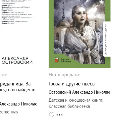
даже
Нет в продаже
приданница. За
Гроза и другие пьесы
ь,то и найдёшь.
Островский Александр Николаевич
Детская и юношеская книга
:
Александр Николаевич
Классная библиотека
ественная