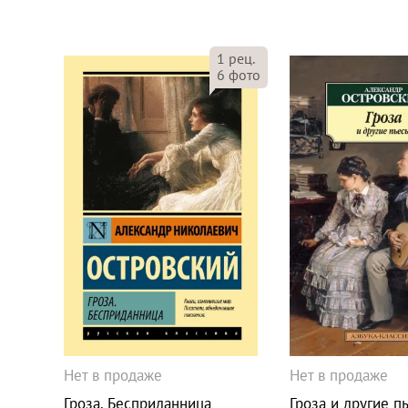
1
рец.
6
фото
Нет в продаже
Нет в продаже
Гроза. Бесприданница
Гроза и другие п