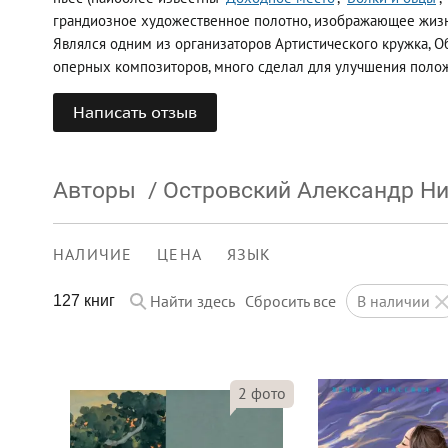
грандиозное художественное полотно, изображающее жизнь
Являлся одним из организаторов Артистического кружка, О
оперных композиторов, много сделал для улучшения полож
Написать отзыв
Авторы
/
Островский Александр Н
НАЛИЧИЕ
ЦЕНА
ЯЗЫК
Найти здесь
Сбросить все
в наличии
127 книг
2
фото