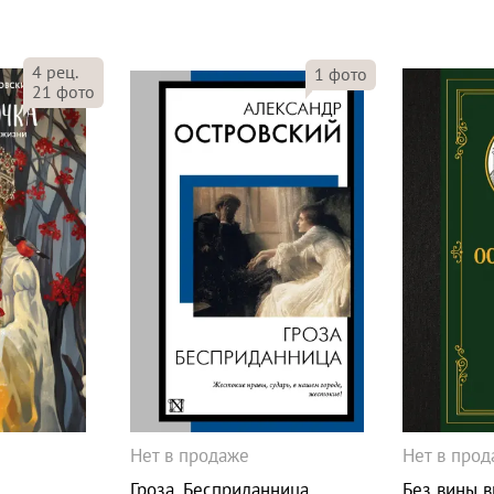
4
рец.
1
фото
21
фото
Нет в продаже
Нет в про
Гроза. Бесприданница
Без вины 