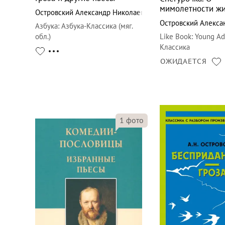
мимолетности ж
Островский Александр Николаевич
Островский Алекса
Азбука
:
Азбука-Классика (мяг.
обл.)
Like Book
:
Young Adu
Классика
ОЖИДАЕТСЯ
1
фото