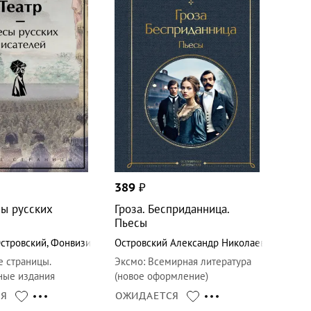
389
₽
сы русских
Гроза. Бесприданница.
Пьесы
стровский
,
Фонвизин
Островский Александр Николаевич
е страницы.
Эксмо
:
Всемирная литература
ные издания
(новое оформление)
СЯ
ОЖИДАЕТСЯ