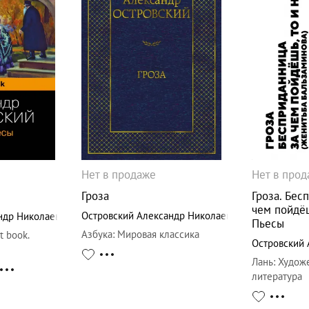
Нет в продаже
Нет в про
Гроза
Гроза. Бес
чем пойдёш
Островский Александр Николаевич
ндр Николаевич
Пьесы
Азбука
:
Мировая классика
t book.
Островский 
Лань
:
Худож
литература