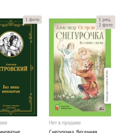
1
фото
1
рец.
2
фото
даже
Нет в продаже
виноватые
Снегурочка. Весенняя