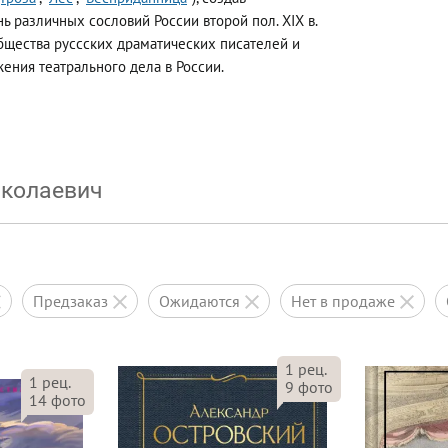
 различных сословий России второй пол. XIX в.
бщества руссских драматических писателей и
ения театрального дела в России.
иколаевич
предзаказ
ожидаются
нет в продаже
1
рец.
1
рец.
9
фото
14
фото