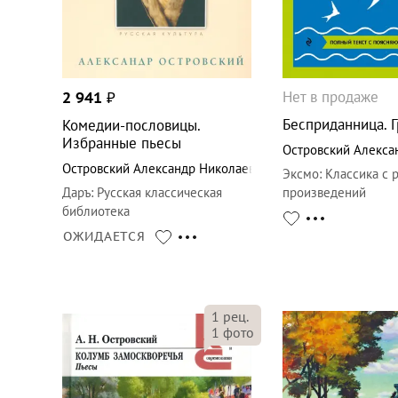
Нет в продаже
2 941
₽
Бесприданница. Г
Комедии-пословицы.
Избранные пьесы
Островский Алекса
Островский Александр Николаевич
Эксмо
:
Классика с 
Даръ
:
Русская классическая
произведений
библиотека
ОЖИДАЕТСЯ
1
рец.
1
фото