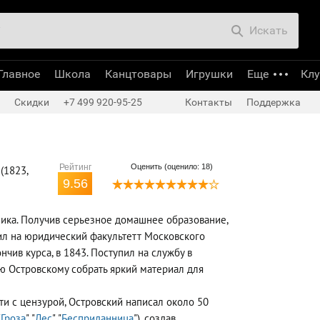
Искать
Главное
Школа
Канцтовары
Игрушки
Еще
Кл
Скидки
+7 499 920-95-25
Контакты
Поддержка
Рейтинг
Оценить (оценило: 18)
(1823,
9.56
ника. Получив серьезное домашнее образование,
ил на юридический факультетт Московского
ончив курса, в 1843. Поступил на службу в
 Островскому собрать яркий материал для
и с цензурой, Островский написал около 50
"
Гроза
", "
Лес
", "
Бесприданница
"), создав