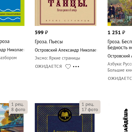
599
₽
1 251
₽
роза
Гроза. Пьесы
Гроза. Бес
Бедность н
ндр Николаевич
Островский Александр Николаевич
Островский 
разбором
Эксмо
:
Яркие страницы
Азбука
:
Русс
ОЖИДАЕТСЯ
Большие кн
ОЖИДАЕТ
1
рец.
1
рец.
8
фото
17
фото