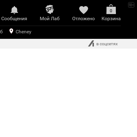
0
Сообщения
Mой Лаб​
Отложено
Корзина
иринт
уб
Cheney
в соцсетях