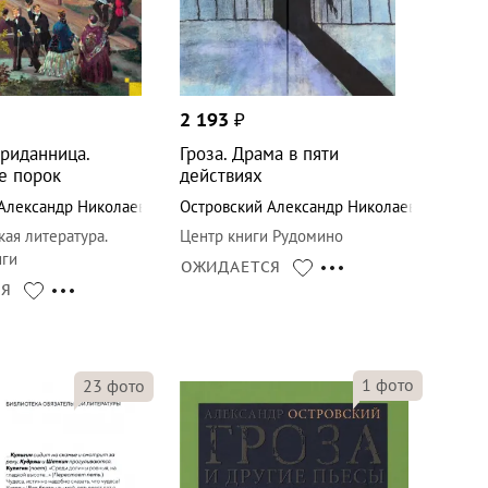
2 193
₽
приданница.
Гроза. Драма в пяти
е порок
действиях
Александр Николаевич
Островский Александр Николаевич
кая литература.
Центр книги Рудомино
иги
ОЖИДАЕТСЯ
СЯ
1
фото
23
фото