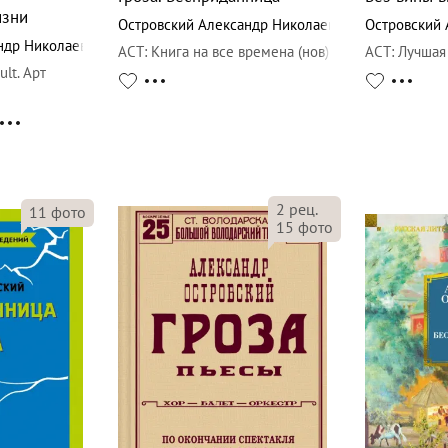
изни
Островский Александр Николаевич
Островский 
ндр Николаевич
АСТ
:
Книга на все времена (нов)
АСТ
:
Лучшая
lt. Арт
2
рец.
11
фото
15
фото