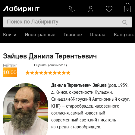
0
Книги
Иностранные
Главное
Школа
Канцтов
Зайцев Данила Терентьевич
Рейтинг
Оценить (оценило: 1)
10.00
Данила Терентьевич Зайцев
(род. 1959,
д. Кинса, окрестности Кульджи,
Синьцзян-Уйгруский Автономный округ,
КНР) — старообрядец часовенного
согласия, самый известный
современный светский писатель
из среды старообрядцев.