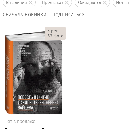
в наличии
предзаказ
ожидаются
нет 
СНАЧАЛА НОВИНКИ
ПОДПИСАТЬСЯ
5
рец.
32
фото
Нет в продаже