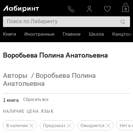
0
Книги
Иностранные
Главное
Школа
Канцтов
Воробьева Полина Анатольевна
Авторы
/
Воробьева Полина
Анатольевна
Сбросить все
1 книга
НАЛИЧИЕ
ЦЕНА
ЯЗЫК
в наличии
предзаказ
ожидаются
нет 