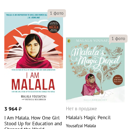
1
фото
1
фото
Нет в продаже
3 964
₽
Malala's Magic Pencil
I Am Malala. How One Girl
Stood Up for Education and
Yousafzai Malala