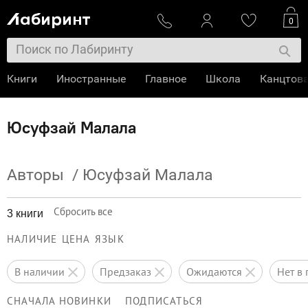
0
Книги
Иностранные
Главное
Школа
Канцтов
Юсуфзай Малала
Авторы
/
Юсуфзай Малала
Сбросить все
3 книги
НАЛИЧИЕ
ЦЕНА
ЯЗЫК
в наличии
предзаказ
ожидаются
нет 
СНАЧАЛА НОВИНКИ
ПОДПИСАТЬСЯ