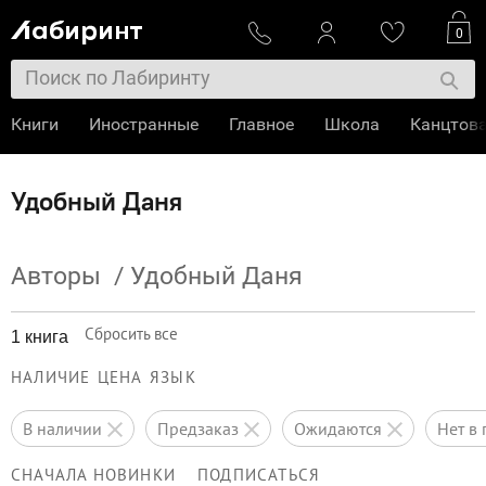
0
Книги
Иностранные
Главное
Школа
Канцтов
Удобный Даня
Авторы
/
Удобный Даня
Сбросить все
1 книга
НАЛИЧИЕ
ЦЕНА
ЯЗЫК
в наличии
предзаказ
ожидаются
нет 
СНАЧАЛА НОВИНКИ
ПОДПИСАТЬСЯ