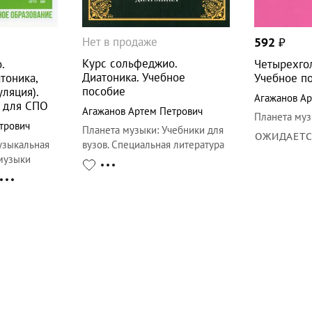
Нет в продаже
592
₽
Курс сольфеджио.
.
Четырехго
Диатоника. Учебное
тоника,
Учебное п
пособие
ляция).
Агажанов Ар
 для СПО
Агажанов Артем Петрович
Планета му
трович
Планета музыки
:
Учебники для
ОЖИДАЕТ
зыкальная
вузов. Специальная литература
 музыки