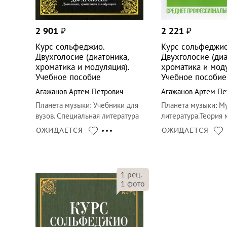
2 901
₽
2 221
₽
Курс сольфеджио.
Курс сольфеджио
Двухголосие (диатоника,
Двухголосие (диа
хроматика и модуляция).
хроматика и моду
Учебное пособие
Учебное пособие
Агажанов Артем Петрович
Агажанов Артем Пе
Планета музыки
:
Учебники для
Планета музыки
:
Му
вузов. Специальная литература
литература.Теория
ОЖИДАЕТСЯ
ОЖИДАЕТСЯ
1
рец.
1
фото