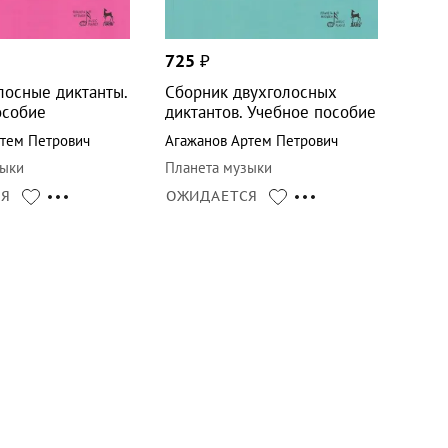
725
₽
лосные диктанты.
Сборник двухголосных
особие
диктантов. Учебное пособие
тем Петрович
Агажанов Артем Петрович
зыки
Планета музыки
СЯ
ОЖИДАЕТСЯ