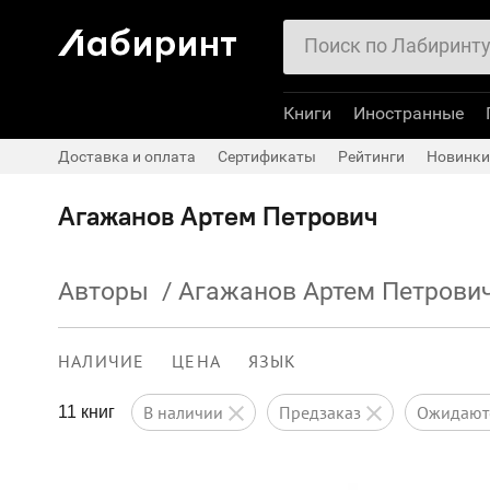
Книги
Иностранные
Доставка и оплата
Сертификаты
Рейтинги
Новинки
Агажанов Артем Петрович
Авторы
/
Агажанов Артем Петрови
НАЛИЧИЕ
ЦЕНА
ЯЗЫК
в наличии
предзаказ
ожидаю
11 книг