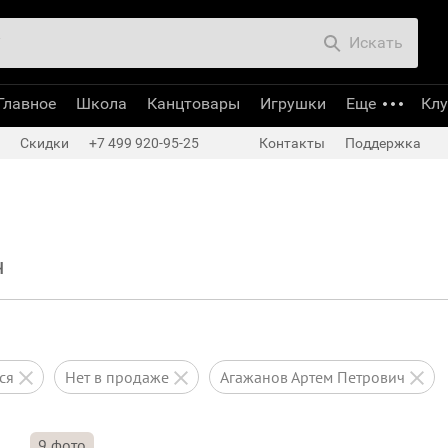
Искать
Главное
Школа
Канцтовары
Игрушки
Еще
Кл
Скидки
+7 499 920-95-25
Контакты
Поддержка
ч
тся
нет в продаже
Агажанов Артем Петрович
9
фото