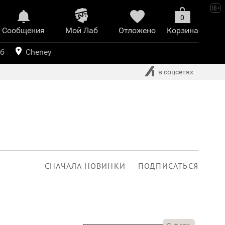
0
Сообщения
Mой Лаб​
Отложено
Корзина
иринт
уб
Cheney
в соцсетях
СНАЧАЛА НОВИНКИ
ПОДПИСАТЬСЯ