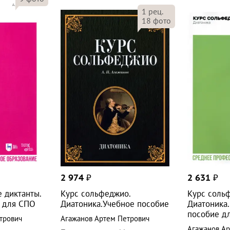
1
рец.
18
фото
2 974
₽
2 631
₽
 диктанты.
Курс сольфеджио.
Курс соль
 для СПО
Диатоника.Учебное пособие
Диатоника.
пособие д
трович
Агажанов Артем Петрович
Агажанов Ар