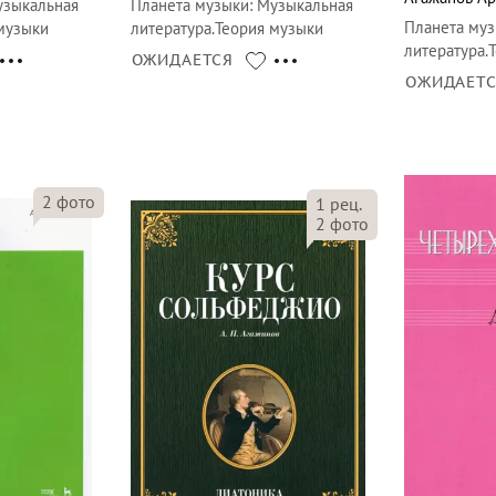
зыкальная
Планета музыки
:
Музыкальная
Планета му
 музыки
литература.Теория музыки
литература.
ОЖИДАЕТСЯ
ОЖИДАЕТ
2
фото
1
рец.
2
фото