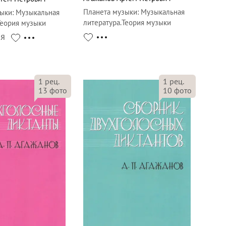
Планета музыки
:
Музыкальная
зыки
:
Музыкальная
литература.Теория музыки
Теория музыки
СЯ
1
рец.
1
рец.
13
фото
10
фото