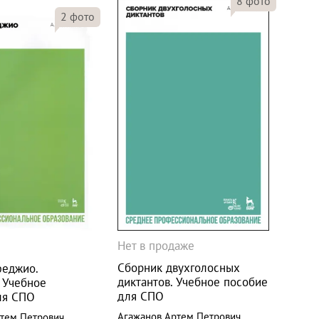
8
фото
2
фото
Нет в продаже
Сборник двухголосных
феджио.
диктантов. Учебное пособие
 Учебное
для СПО
ля СПО
Агажанов Артем Петрович
тем Петрович