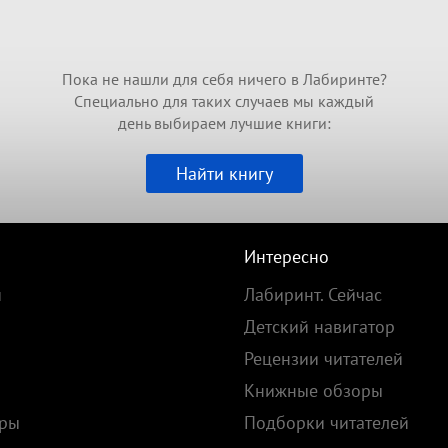
Пока не нашли для себя ничего в Лабиринте?
Специально для таких случаев мы каждый
день выбираем лучшие книги:
Найти книгу
Интересно
и
Лабиринт. Сейчас
Детский навигатор
Рецензии читателей
Книжные обзоры
ары
Подборки читателей