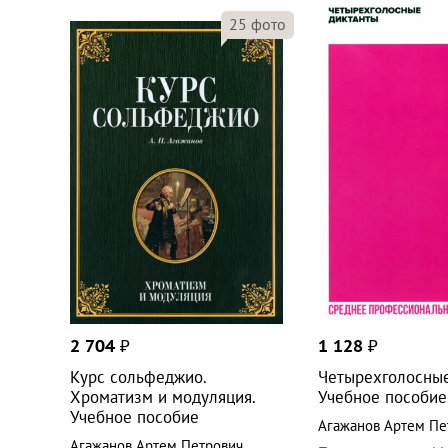
25
фото
2 704
₽
1 128
₽
Курс сольфеджио.
Четырехголосные
Хроматизм и модуляция.
Учебное пособие
Учебное пособие
Агажанов Артем Пе
Агажанов Артем Петрович