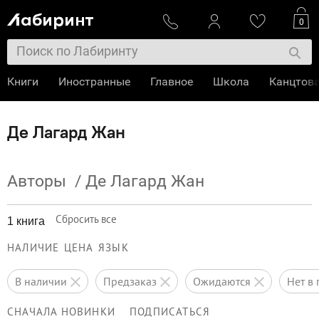
0
Книги
Иностранные
Главное
Школа
Канцтов
Де Лагард Жан
Авторы
/
Де Лагард Жан
Сбросить все
1 книга
НАЛИЧИЕ
ЦЕНА
ЯЗЫК
в наличии
предзаказ
ожидаются
нет 
СНАЧАЛА НОВИНКИ
ПОДПИСАТЬСЯ