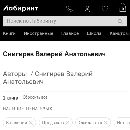
0
Книги
Иностранные
Главное
Школа
Канцтов
Снигирев Валерий Анатольевич
Авторы
/
Снигирев Валерий
Анатольевич
Сбросить все
1 книга
НАЛИЧИЕ
ЦЕНА
ЯЗЫК
в наличии
предзаказ
ожидаются
нет 