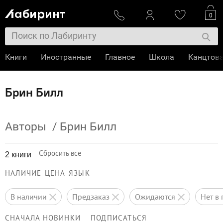
0
Книги
Иностранные
Главное
Школа
Канцтов
Брин Билл
Авторы
/
Брин Билл
Сбросить все
2 книги
НАЛИЧИЕ
ЦЕНА
ЯЗЫК
в наличии
предзаказ
ожидаются
нет 
СНАЧАЛА НОВИНКИ
ПОДПИСАТЬСЯ