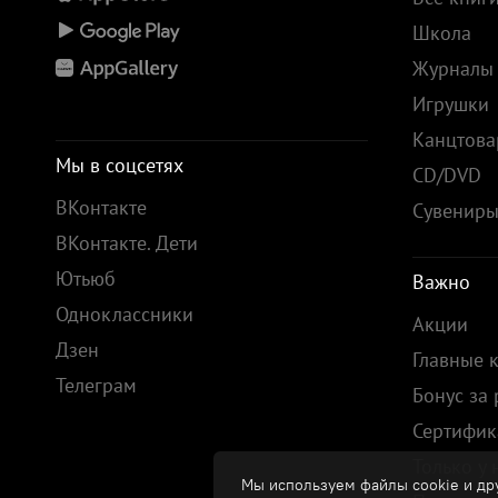
Школа
Журналы
Игрушки
Канцтов
Мы в соцсетях
CD/DVD
ВКонтакте
Сувенир
ВКонтакте. Дети
Ютьюб
Важно
Одноклассники
Акции
Дзен
Главные 
Телеграм
Бонус за
Сертифик
Только у 
Мы используем файлы cookie и дру