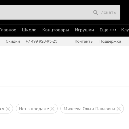
Искать
Главное
Школа
Канцтовары
Игрушки
Еще
Кл
Скидки
+7 499 920-95-25
Контакты
Поддержка
тся
нет в продаже
Михеева Ольга Павловна