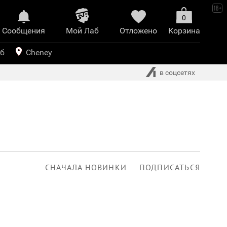
0
Сообщения
Mой Лаб​
Отложено
Корзина
иринт
уб
Cheney
в соцсетях
СНАЧАЛА НОВИНКИ
ПОДПИСАТЬСЯ