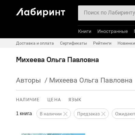
Книги
Иностранные
Доставка и оплата
Сертификаты
Рейтинги
Новинки
Михеева Ольга Павловна
Авторы
/
Михеева Ольга Павловна
НАЛИЧИЕ
ЦЕНА
ЯЗЫК
в наличии
предзаказ
ожидаю
1 книга