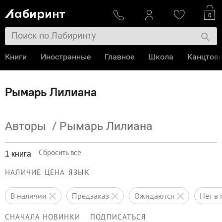
0
Книги
Иностранные
Главное
Школа
Канцтов
Рымарь Лилиана
Авторы
/
Рымарь Лилиана
Сбросить все
1 книга
НАЛИЧИЕ
ЦЕНА
ЯЗЫК
в наличии
предзаказ
ожидаются
нет 
СНАЧАЛА НОВИНКИ
ПОДПИСАТЬСЯ