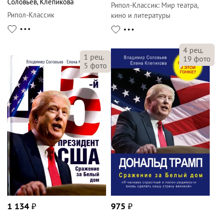
Соловьев
,
Клепикова
Рипол-Классик
:
Мир театра,
Рипол-Классик
кино и литературы
4
рец.
1
рец.
19
фото
5
фото
1 134
₽
975
₽