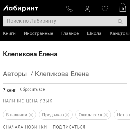
0
Книги
Иностранные
Главное
Школа
Канцтов
Клепикова Елена
Авторы
/
Клепикова Елена
Сбросить все
7 книг
НАЛИЧИЕ
ЦЕНА
ЯЗЫК
в наличии
предзаказ
ожидаются
нет 
СНАЧАЛА НОВИНКИ
ПОДПИСАТЬСЯ