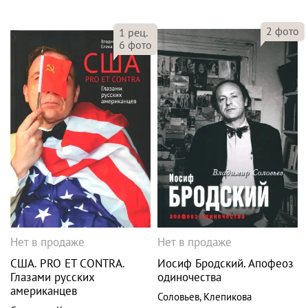
2
фото
1
рец.
6
фото
Нет в продаже
Нет в продаже
США. PRO ET CONTRA.
Иосиф Бродский. Апофеоз
Глазами русских
одиночества
американцев
Соловьев
,
Клепикова