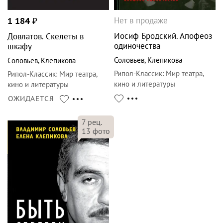
Нет в продаже
1 184
₽
Иосиф Бродский. Апофеоз
Довлатов. Скелеты в
одиночества
шкафу
Соловьев
,
Клепикова
Соловьев
,
Клепикова
Рипол-Классик
:
Мир театра,
Рипол-Классик
:
Мир театра,
кино и литературы
кино и литературы
ОЖИДАЕТСЯ
7
рец.
13
фото