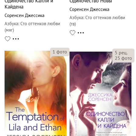
Одиночество Калли и
Одиночество Новы
Кайдена
Соренсен Джессика
Соренсен Джессика
Азбука
:
Сто оттенков любви
Азбука
:
Сто оттенков любви
(тв)
(мяг)
1
фото
5
рец.
25
фото