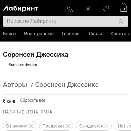
0
Книги
Иностранные
Главное
Школа
Канцтов
Соренсен Джессика
Sorensen Jessica
Авторы
/
Соренсен Джессика
Сбросить все
6 книг
НАЛИЧИЕ
ЦЕНА
ЯЗЫК
в наличии
предзаказ
ожидаются
нет 