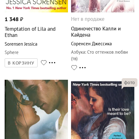
Нет в продаже
1 348
₽
Одиночество Калли и
Temptation of Lila and
Кайдена
Ethan
Соренсен Джессика
Sorensen Jessica
Азбука
:
Сто оттенков любви
Sphere
(тв)
В КОРЗИНУ
фото