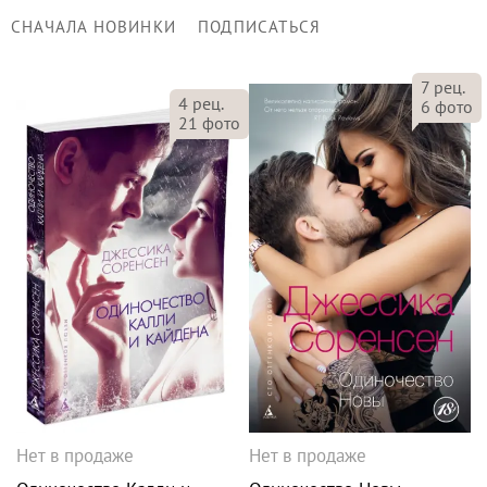
СНАЧАЛА НОВИНКИ
ПОДПИСАТЬСЯ
7
рец.
4
рец.
6
фото
21
фото
Нет в продаже
Нет в продаже