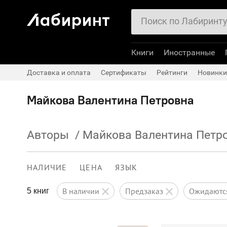
Книги
Иностранные
Доставка и оплата
Сертификаты
Рейтинги
Новинки
Майкова Валентина Петровна
Авторы
/
Майкова Валентина Петр
НАЛИЧИЕ
ЦЕНА
ЯЗЫК
в наличии
предзаказ
ожидают
5 книг