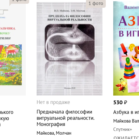
1
фото
Нет в продаже
530
₽
Предначала философии
нького
Азбука в и
витруальной реальности.
ькую
Майкова Вал
Монография
й
Спутник+
Майкова
,
Молчан
ОЖИДАЕТ