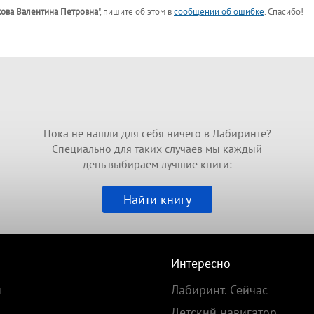
ова Валентина Петровна
"
, пишите об этом в
сообщении об ошибке
. Спасибо!
Пока не нашли для себя ничего в Лабиринте?
Специально для таких случаев мы каждый
день выбираем лучшие книги:
Найти книгу
Интересно
и
Лабиринт. Сейчас
Детский навигатор