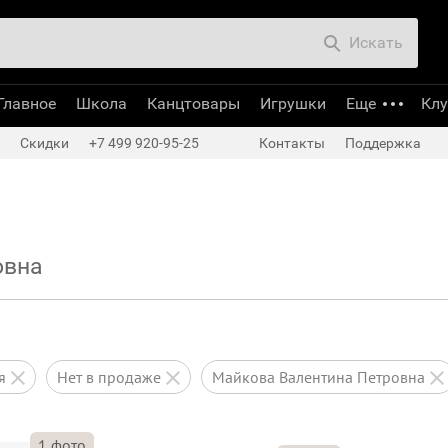
Искать
Главное
Школа
Канцтовары
Игрушки
Еще
Кл
Скидки
+7 499 920-95-25
Контакты
Поддержка
овна
ся
нет в продаже
Майкова Валентина Петровна
1
фото