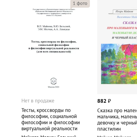
1
фото
Нет в продаже
882
₽
Тесты, кроссворды по
Сказка про мале
философии, социальной
мальчика, мален
философии и философии
девочку и черны
виртуальной реальности
пластилин