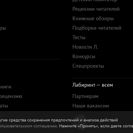
Рецензии читателей
Книжные обзоры
ары
Подборки читателей
Тесты
ы
Новости Л.
Конкурсы
Спецпроекты
Лабиринт — всем
книги
 рецензию
Партнерам
аты
Наши вакансии
нас
гие средства сохранения предпочтений и анализа действий
зы
ользовательском соглашении
. Нажмите «Принять», если даете согл