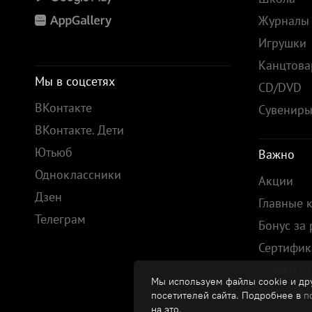
Журналы
Игрушки
Канцтов
Мы в соцсетях
CD/DVD
ВКонтакте
Сувенир
ВКонтакте. Дети
Ютьюб
Важно
Одноклассники
Акции
Дзен
Главные 
Телеграм
Бонус за
Сертифик
Только у 
Мы используем файлы cookie и дру
Предзака
посетителей сайта. Подробнее в
п
на это.