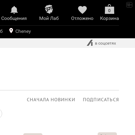
0
Сообщения
Mой Лаб​
Отложено
Корзина
иринт
уб
Cheney
в соцсетях
СНАЧАЛА НОВИНКИ
ПОДПИСАТЬСЯ