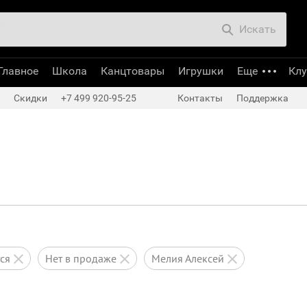
Искать
Главное
Школа
Канцтовары
Игрушки
Еще
Кл
Скидки
+7 499 920-95-25
Контакты
Поддержка
тся
нет в продаже
Мелия Алексей