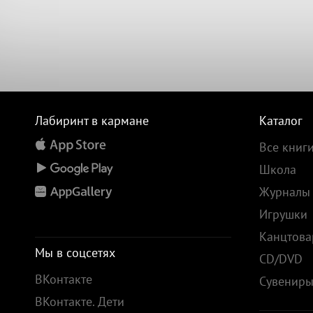
Лабиринт в кармане
Каталог
Все книг
Школа
Журналы
Игрушки
Канцтов
Мы в соцсетях
CD/DVD
ВКонтакте
Сувенир
ВКонтакте. Дети