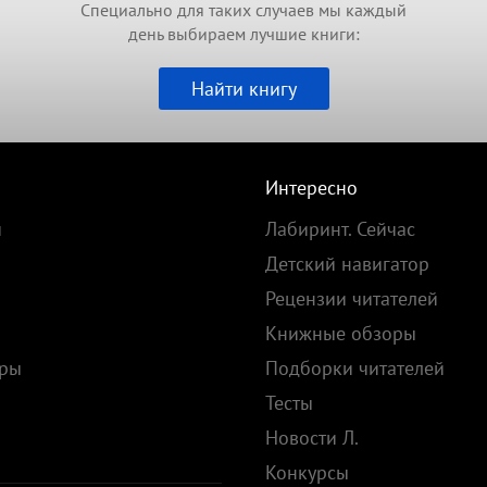
Специально для таких случаев мы каждый
день выбираем лучшие книги:
Найти книгу
Интересно
и
Лабиринт. Сейчас
Детский навигатор
Рецензии читателей
Книжные обзоры
ары
Подборки читателей
Тесты
ы
Новости Л.
Конкурсы