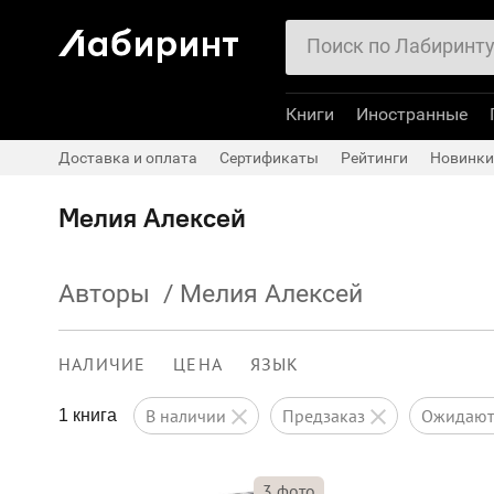
Книги
Иностранные
Доставка и оплата
Сертификаты
Рейтинги
Новинки
Мелия Алексей
Авторы
/
Мелия Алексей
НАЛИЧИЕ
ЦЕНА
ЯЗЫК
в наличии
предзаказ
ожидаю
1 книга
3
фото