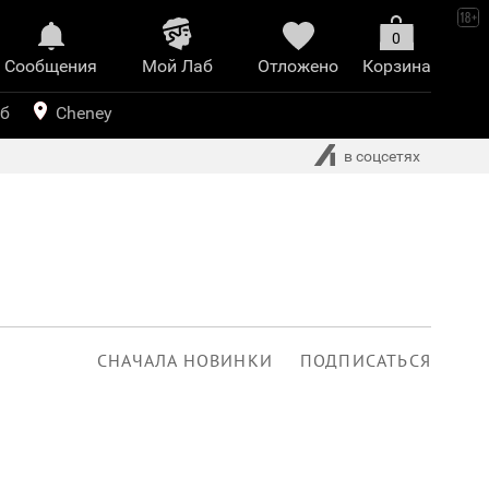
0
Сообщения
Mой Лаб​
Отложено
Корзина
иринт
уб
Cheney
в соцсетях
СНАЧАЛА НОВИНКИ
ПОДПИСАТЬСЯ