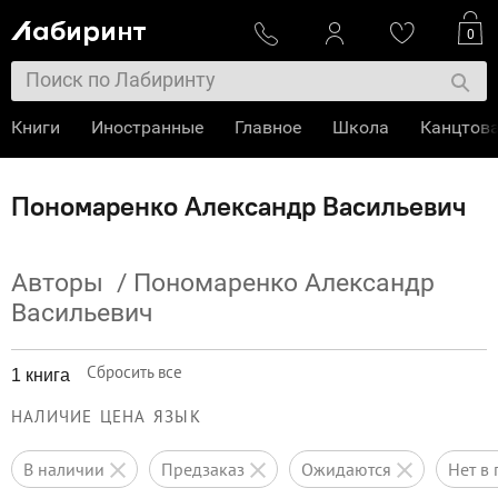
0
Книги
Иностранные
Главное
Школа
Канцтов
Пономаренко Александр Васильевич
Авторы
/
Пономаренко Александр
Васильевич
Сбросить все
1 книга
НАЛИЧИЕ
ЦЕНА
ЯЗЫК
в наличии
предзаказ
ожидаются
нет 