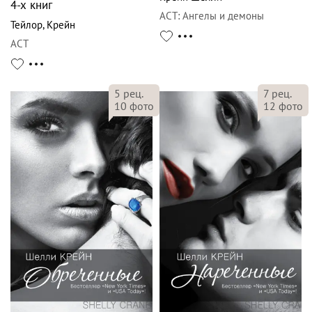
4-х книг
АСТ
:
Ангелы и демоны
Тейлор
,
Крейн
АСТ
5
рец.
7
рец.
10
фото
12
фото