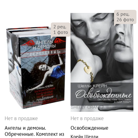
6
рец.
26
фото
2
рец.
1
фото
Нет в продаже
Нет в продаже
Ангелы и демоны.
Освобожденные
Обреченные. Комплект из
Крейн Шелли