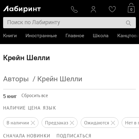
0
Книги
Иностранные
Главное
Школа
Канцтов
Крейн Шелли
Авторы
/
Крейн Шелли
Сбросить все
5 книг
НАЛИЧИЕ
ЦЕНА
ЯЗЫК
в наличии
предзаказ
ожидаются
нет 
СНАЧАЛА НОВИНКИ
ПОДПИСАТЬСЯ