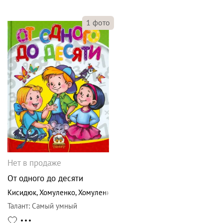
1
фото
Нет в продаже
От одного до десяти
Кисидюк
,
Хомуленко
,
Хомуленко
Талант
:
Самый умный