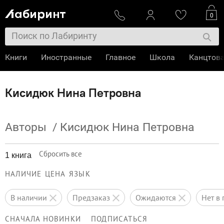
0
Книги
Иностранные
Главное
Школа
Канцтов
Кисидюк Нина Петровна
Авторы
/
Кисидюк Нина Петровна
Сбросить все
1 книга
НАЛИЧИЕ
ЦЕНА
ЯЗЫК
в наличии
предзаказ
ожидаются
нет 
СНАЧАЛА НОВИНКИ
ПОДПИСАТЬСЯ