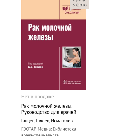
3
фото
Нет в продаже
Рак молочной железы.
Руководство для врачей
Ганцев
,
Галеев
,
Исмагилов
ГЭОТАР-Медиа
:
Библиотека
врача-специалиста