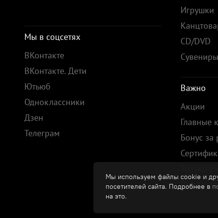
Игрушки
Канцтов
Мы в соцсетях
CD/DVD
ВКонтакте
Сувенир
ВКонтакте. Дети
Ютьюб
Важно
Одноклассники
Акции
Дзен
Главные 
Телеграм
Бонус за
Сертифик
Только у 
Мы используем файлы cookie и дру
Предзака
посетителей сайта. Подробнее в
п
на это.