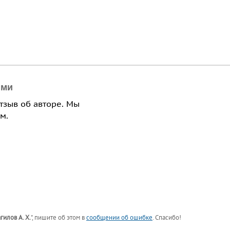
ями
отзыв об авторе. Мы
м.
гилов А. Х.
"
, пишите об этом в
сообщении об ошибке
. Спасибо!