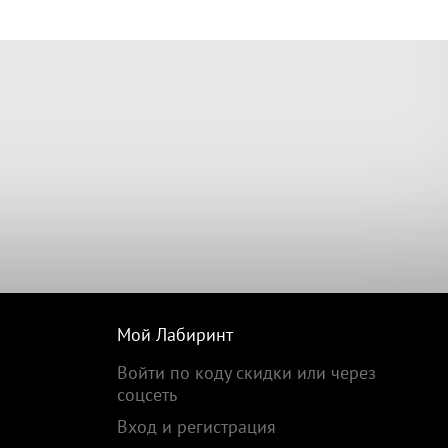
Мой Лабиринт
Войти по коду скидки или через
соцсеть
Вход и регистрация