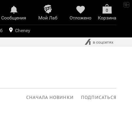
0
Сообщения
Mой Лаб​
Отложено
Корзина
иринт
уб
Cheney
в соцсетях
СНАЧАЛА НОВИНКИ
ПОДПИСАТЬСЯ