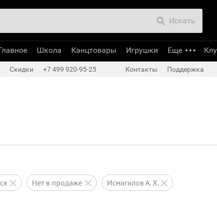
Искать
Главное
Школа
Канцтовары
Игрушки
Еще
Кл
Скидки
+7 499 920-95-25
Контакты
Поддержка
тся
нет в продаже
Исмагилов А. Х.