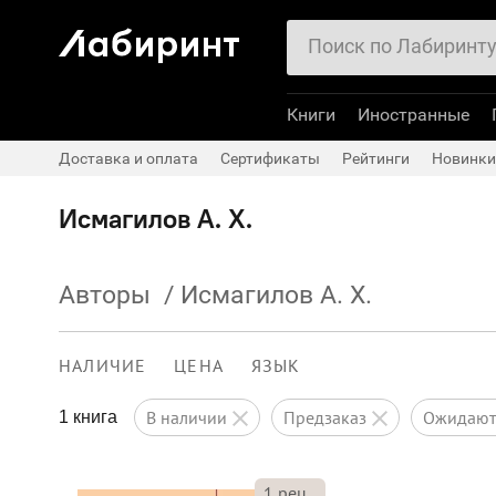
Книги
Иностранные
Доставка и оплата
Сертификаты
Рейтинги
Новинки
Исмагилов А. Х.
Авторы
/
Исмагилов А. Х.
НАЛИЧИЕ
ЦЕНА
ЯЗЫК
в наличии
предзаказ
ожидаю
1 книга
1
рец.