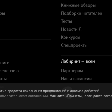
Книжные обзоры
ары
Подборки читателей
Тесты
ы
Новости Л.
Конкурсы
Спецпроекты
Лабиринт — всем
книги
 рецензию
Партнерам
аты
Наши вакансии
нас
гие средства сохранения предпочтений и анализа действий
зы
ользовательском соглашении
. Нажмите «Принять», если даете согл