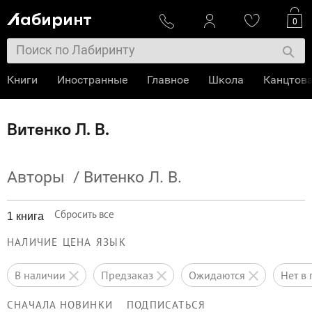
0
Книги
Иностранные
Главное
Школа
Канцтов
Витенко Л. В.
Авторы
/
Витенко Л. В.
Сбросить все
1 книга
НАЛИЧИЕ
ЦЕНА
ЯЗЫК
в наличии
предзаказ
ожидаются
нет 
СНАЧАЛА НОВИНКИ
ПОДПИСАТЬСЯ