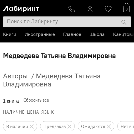
0
Книги
Иностранные
Главное
Школа
Канцтов
Медведева Татьяна Владимировна
Авторы
/
Медведева Татьяна
Владимировна
Сбросить все
1 книга
НАЛИЧИЕ
ЦЕНА
ЯЗЫК
в наличии
предзаказ
ожидаются
нет 