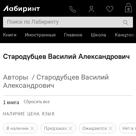
0
Книги
Иностранные
Главное
Школа
Канцтов
Стародубцев Василий Александрович
Авторы
/
Стародубцев Василий
Александрович
Сбросить все
1 книга
НАЛИЧИЕ
ЦЕНА
ЯЗЫК
в наличии
предзаказ
ожидаются
нет 