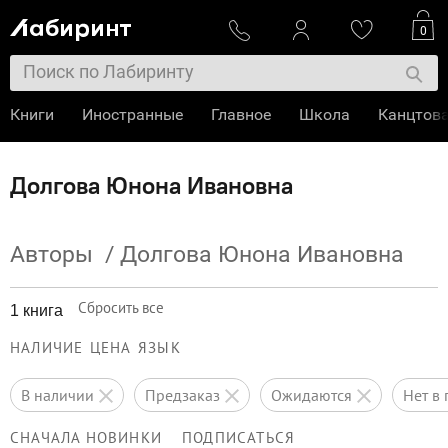
0
Книги
Иностранные
Главное
Школа
Канцтов
Долгова Юнона Ивановна
Авторы
/
Долгова Юнона Ивановна
Сбросить все
1 книга
НАЛИЧИЕ
ЦЕНА
ЯЗЫК
в наличии
предзаказ
ожидаются
нет 
СНАЧАЛА НОВИНКИ
ПОДПИСАТЬСЯ