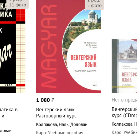
11
фото
5
фото
Нет в про
1 080
₽
Венгерский
матика в
Венгерский язык.
курс (CDm
 и
Разговорный курс
Колпакова
,
Н
Колпакова
,
Надь
,
Доловаи
ловаи
Каро
:
Учебн
Каро
:
Учебные пособия