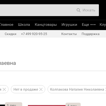
Искать
Главное
Школа
Канцтовары
Игрушки
Еще
Кл
Скидки
+7 499 920-95-25
Контакты
Поддержка
лаевна
ся
нет в продаже
Колпакова Наталия Николаевна
1
рец.
1
рец.