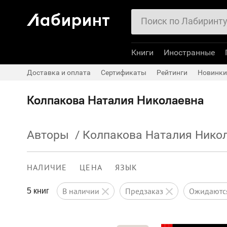
Книги
Иностранные
Доставка и оплата
Сертификаты
Рейтинги
Новинки
Колпакова Наталия Николаевна
Авторы
/
Колпакова Наталия Нико
НАЛИЧИЕ
ЦЕНА
ЯЗЫК
в наличии
предзаказ
ожидают
5 книг