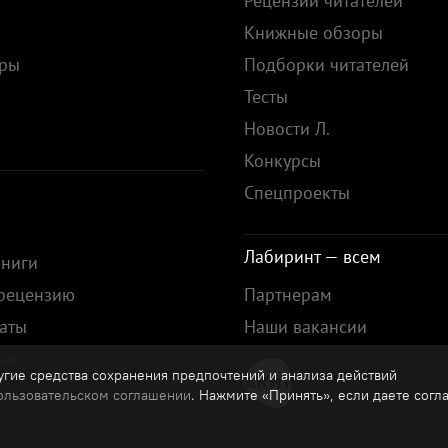
Рецензии читателей
Книжные обзоры
ары
Подборки читателей
Тесты
ы
Новости Л.
Конкурсы
Спецпроекты
Лабиринт — всем
книги
 рецензию
Партнерам
аты
Наши вакансии
нас
гие средства сохранения предпочтений и анализа действий
зы
ользовательском соглашении
. Нажмите «Принять», если даете согл