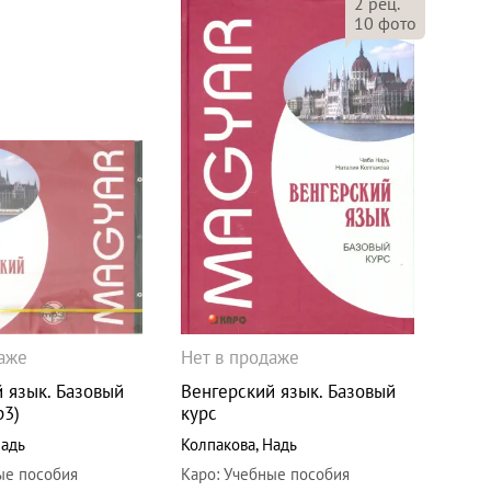
2
рец.
10
фото
даже
Нет в продаже
 язык. Базовый
Венгерский язык. Базовый
p3)
курс
адь
Колпакова
,
Надь
ые пособия
Каро
:
Учебные пособия