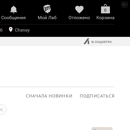
0
Сообщения
Mой Лаб​
Отложено
Корзина
иринт
уб
Cheney
в соцсетях
СНАЧАЛА НОВИНКИ
ПОДПИСАТЬСЯ