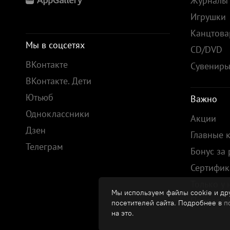
Журналы
Игрушки
Канцтов
Мы в соцсетях
CD/DVD
ВКонтакте
Сувенир
ВКонтакте. Дети
Ютьюб
Важно
Одноклассники
Акции
Дзен
Главные 
Телеграм
Бонус за
Сертифик
Только у 
Мы используем файлы cookie и дру
Предзака
посетителей сайта. Подробнее в
п
на это.