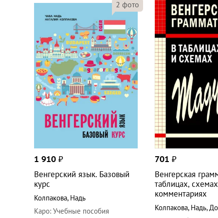
2
фото
1 910
₽
701
₽
Венгерский язык. Базовый
Венгерская грам
курс
таблицах, схемах
комментариях
Колпакова
,
Надь
Колпакова
,
Надь
,
До
Каро
:
Учебные пособия