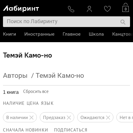
0
Книги
Иностранные
Главное
Школа
Канцтов
Темэй Камо-но
Авторы
/
Темэй Камо-но
Сбросить все
1 книга
НАЛИЧИЕ
ЦЕНА
ЯЗЫК
в наличии
предзаказ
ожидаются
нет 
СНАЧАЛА НОВИНКИ
ПОДПИСАТЬСЯ