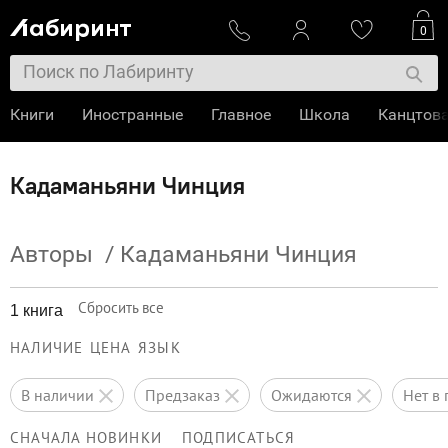
0
Книги
Иностранные
Главное
Школа
Канцтов
Кадаманьяни Чинция
Авторы
/
Кадаманьяни Чинция
Сбросить все
1 книга
НАЛИЧИЕ
ЦЕНА
ЯЗЫК
в наличии
предзаказ
ожидаются
нет 
СНАЧАЛА НОВИНКИ
ПОДПИСАТЬСЯ