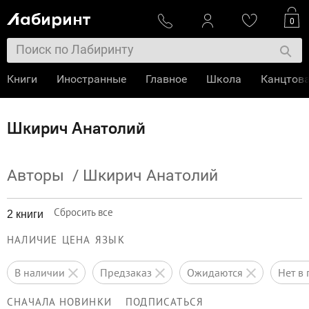
0
Книги
Иностранные
Главное
Школа
Канцтов
Шкирич Анатолий
Авторы
/
Шкирич Анатолий
Сбросить все
2 книги
НАЛИЧИЕ
ЦЕНА
ЯЗЫК
в наличии
предзаказ
ожидаются
нет 
СНАЧАЛА НОВИНКИ
ПОДПИСАТЬСЯ