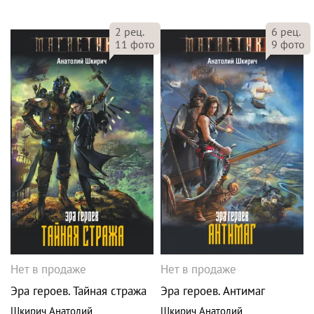
2
рец.
6
рец.
11
фото
9
фото
Нет в продаже
Нет в продаже
Эра героев. Тайная стража
Эра героев. Антимаг
Шкирич Анатолий
Шкирич Анатолий