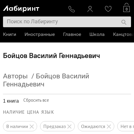
0
Книги
Иностранные
Главное
Школа
Канцтов
Бойцов Василий Геннадьевич
Авторы
/
Бойцов Василий
Геннадьевич
Сбросить все
1 книга
НАЛИЧИЕ
ЦЕНА
ЯЗЫК
в наличии
предзаказ
ожидаются
нет 