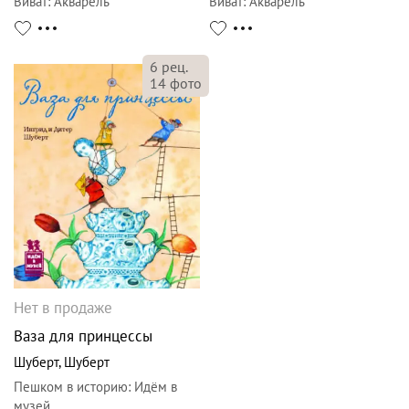
Виват
:
Акварель
Виват
:
Акварель
6
рец.
14
фото
Нет в продаже
Ваза для принцессы
Шуберт
,
Шуберт
Пешком в историю
:
Идём в
музей