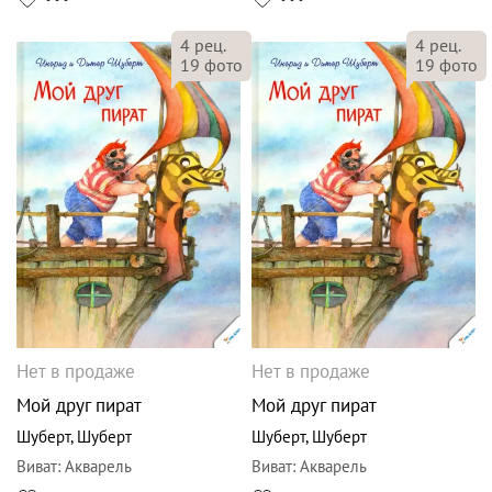
4
рец.
4
рец.
19
фото
19
фото
Нет в продаже
Нет в продаже
Мой друг пират
Мой друг пират
Шуберт
,
Шуберт
Шуберт
,
Шуберт
Виват
:
Акварель
Виват
:
Акварель