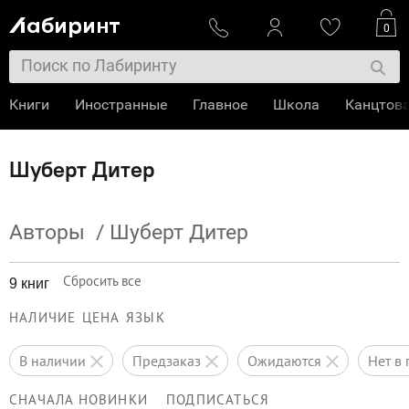
0
Книги
Иностранные
Главное
Школа
Канцтов
Шуберт Дитер
Авторы
/
Шуберт Дитер
Сбросить все
9 книг
НАЛИЧИЕ
ЦЕНА
ЯЗЫК
в наличии
предзаказ
ожидаются
нет 
СНАЧАЛА НОВИНКИ
ПОДПИСАТЬСЯ