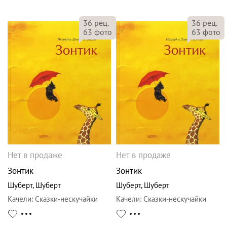
36
рец.
36
рец.
63
фото
63
фото
Нет в продаже
Нет в продаже
Зонтик
Зонтик
Шуберт
,
Шуберт
Шуберт
,
Шуберт
Качели
:
Сказки-нескучайки
Качели
:
Сказки-нескучайки