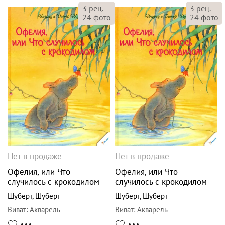
3
рец.
3
рец.
24
фото
24
фото
Нет в продаже
Нет в продаже
Офелия, или Что
Офелия, или Что
случилось с крокодилом
случилось с крокодилом
Шуберт
,
Шуберт
Шуберт
,
Шуберт
Виват
:
Акварель
Виват
:
Акварель