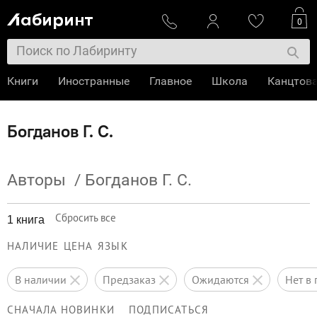
0
Книги
Иностранные
Главное
Школа
Канцтов
Богданов Г. С.
Авторы
/
Богданов Г. С.
Сбросить все
1 книга
НАЛИЧИЕ
ЦЕНА
ЯЗЫК
в наличии
предзаказ
ожидаются
нет 
СНАЧАЛА НОВИНКИ
ПОДПИСАТЬСЯ