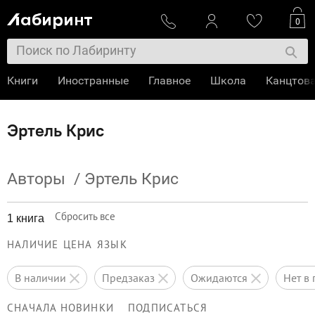
0
Книги
Иностранные
Главное
Школа
Канцтов
Эртель Крис
Авторы
/
Эртель Крис
Сбросить все
1 книга
НАЛИЧИЕ
ЦЕНА
ЯЗЫК
в наличии
предзаказ
ожидаются
нет 
СНАЧАЛА НОВИНКИ
ПОДПИСАТЬСЯ