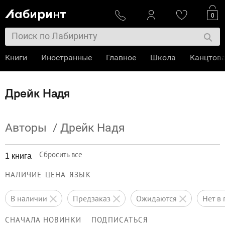
0
Книги
Иностранные
Главное
Школа
Канцтов
Дрейк Надя
Авторы
/
Дрейк Надя
Сбросить все
1 книга
НАЛИЧИЕ
ЦЕНА
ЯЗЫК
в наличии
предзаказ
ожидаются
нет 
СНАЧАЛА НОВИНКИ
ПОДПИСАТЬСЯ