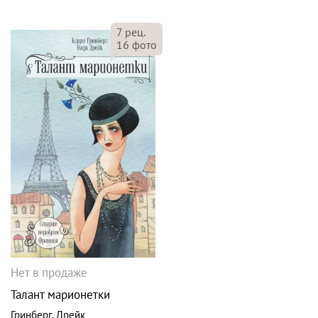
7
рец.
16
фото
Нет в продаже
Талант марионетки
Гринберг
,
Дрейк