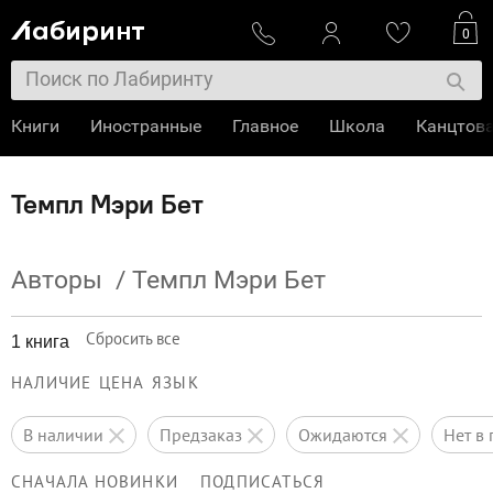
0
Книги
Иностранные
Главное
Школа
Канцтов
Темпл Мэри Бет
Авторы
/
Темпл Мэри Бет
Сбросить все
1 книга
НАЛИЧИЕ
ЦЕНА
ЯЗЫК
в наличии
предзаказ
ожидаются
нет 
СНАЧАЛА НОВИНКИ
ПОДПИСАТЬСЯ