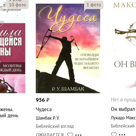
10
фото
1
фото
Нет в про
956
₽
Он выбрал
жены.
Чудеса
ый день
Лукадо Мак
Шамбак Р. У.
Библейский 
Библейский взгляд
ОЖИДАЕТСЯ