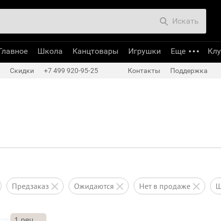
Искать
Главное
Школа
Канцтовары
Игрушки
Еще
Кл
Скидки
+7 499 920-95-25
Контакты
Поддержка
предзаказ
ожидаются
нет в продаже
1
рец.