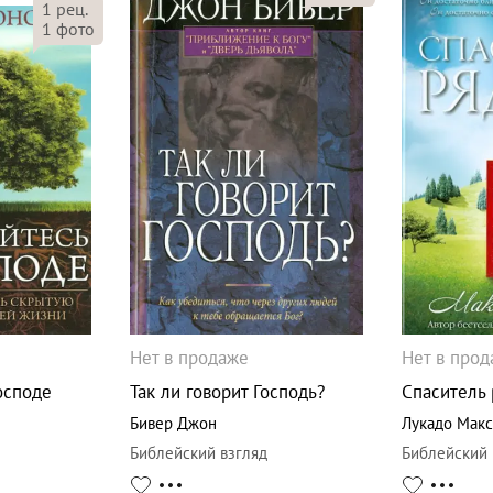
1
рец.
1
фото
Нет в продаже
Нет в про
осподе
Так ли говорит Господь?
Спаситель
Бивер Джон
Лукадо Мак
Библейский взгляд
Библейский 