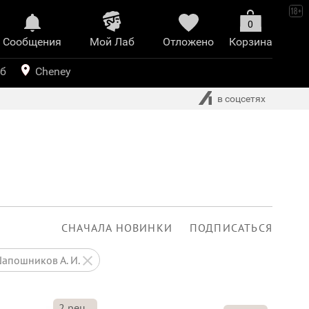
0
Сообщения
Mой Лаб​
Отложено
Корзина
иринт
уб
Cheney
в соцсетях
СНАЧАЛА НОВИНКИ
ПОДПИСАТЬСЯ
Шапошников А. И.
2
рец.