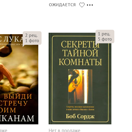
ОЖИДАЕТСЯ
1
рец.
2
рец.
5
фото
1
фото
даже
Нет в продаже