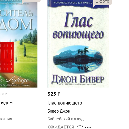
1
фото
даже
325
₽
 рядом
Глас вопиющего
с
Бивер Джон
взгляд
Библейский взгляд
ОЖИДАЕТСЯ