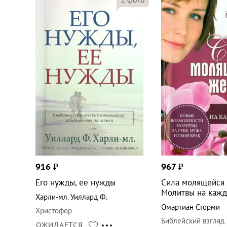
916
₽
967
₽
Его нужды, ее нужды
Сила молящейся 
Молитвы на кажд
Харли-мл. Уиллард Ф.
Омартиан Сторми
Христофор
Библейский взгляд
ОЖИДАЕТСЯ