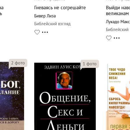
на
Гневаясь не согрешайте
Выйди нав
ь
великанам
Бивер Лиза
Лукадо Мак
Библейский взгляд
Библейский 
2
фото
1
фото