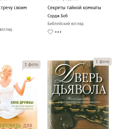
стречу своим
Секреты тайной комнаты
Сордж Боб
с
Библейский взгляд
взгляд
1
фото
1
фото