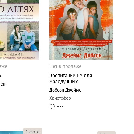
даже
Нет в продаже
х
Воспитание не для
малодушных
лен
Добсон Джеймс
Христофор
1
фото