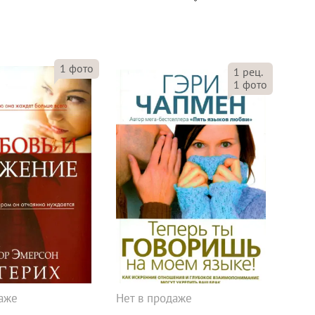
1
фото
1
рец.
1
фото
даже
Нет в продаже