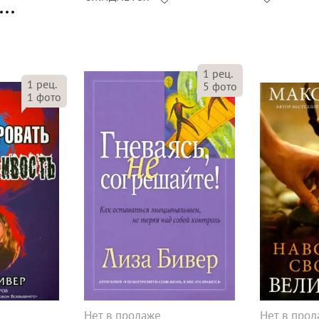
1
рец.
1
рец.
5
фото
1
фото
Нет в продаже
Нет в про