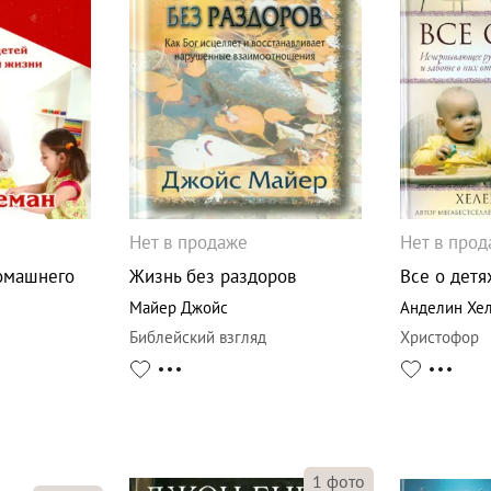
Нет в продаже
Нет в про
омашнего
Жизнь без раздоров
Все о детя
Майер Джойс
Анделин Хе
Библейский взгляд
Христофор
1
фото