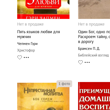
Нет в продаже
Нет в продаже
Пять языков любви для
Один Бог, одно п
мужчин
Раскроем тайну, 
в дорогу
Чепмен Гэри
Брамсен П. Д.
Христофор
Библейский взгляд
1
фото