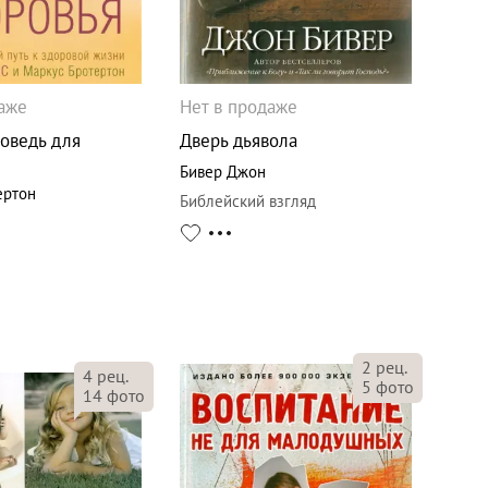
даже
Нет в продаже
оведь для
Дверь дьявола
Бивер Джон
ертон
Библейский взгляд
2
рец.
4
рец.
5
фото
14
фото