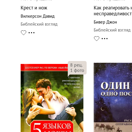
Крест и нож
Как реагировать 
несправедливост
Вилкерсон Давид
Бивер Джон
Библейский взгляд
Библейский взгляд
8
рец.
1
фото