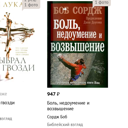
1
фото
1
фото
даже
947
₽
 гвозди
Боль, недоумение и
возвышение
с
Сордж Боб
взгляд
Библейский взгляд