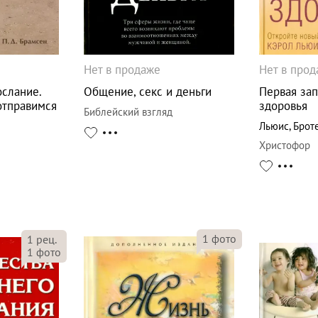
Нет в продаже
Нет в про
ослание.
Общение, секс и деньги
Первая зап
отправимся
здоровья
Библейский взгляд
Льюис
,
Брот
Христофор
1
фото
1
рец.
1
фото