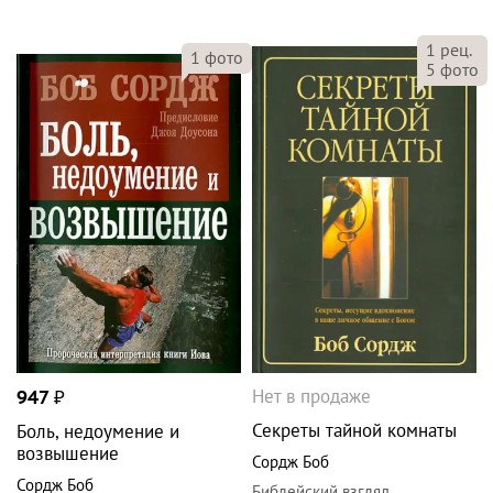
1
рец.
1
фото
5
фото
Нет в продаже
947
₽
Секреты тайной комнаты
Боль, недоумение и
возвышение
Сордж Боб
Сордж Боб
Библейский взгляд