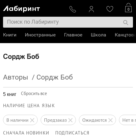
0
Книги
Иностранные
Главное
Школа
Канцтов
Сордж Боб
Авторы
/
Сордж Боб
Сбросить все
5 книг
НАЛИЧИЕ
ЦЕНА
ЯЗЫК
в наличии
предзаказ
ожидаются
нет 
СНАЧАЛА НОВИНКИ
ПОДПИСАТЬСЯ