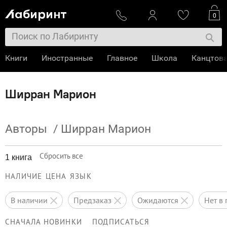
0
Книги
Иностранные
Главное
Школа
Канцтов
Ширран Марион
Авторы
/
Ширран Марион
Сбросить все
1 книга
НАЛИЧИЕ
ЦЕНА
ЯЗЫК
в наличии
предзаказ
ожидаются
нет 
СНАЧАЛА НОВИНКИ
ПОДПИСАТЬСЯ