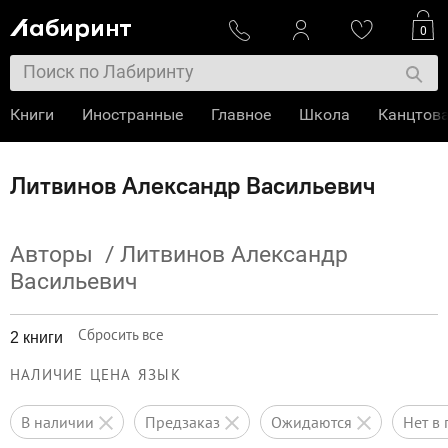
0
Книги
Иностранные
Главное
Школа
Канцтов
Литвинов Александр Васильевич
Авторы
/
Литвинов Александр
Васильевич
Сбросить все
2 книги
НАЛИЧИЕ
ЦЕНА
ЯЗЫК
в наличии
предзаказ
ожидаются
нет 