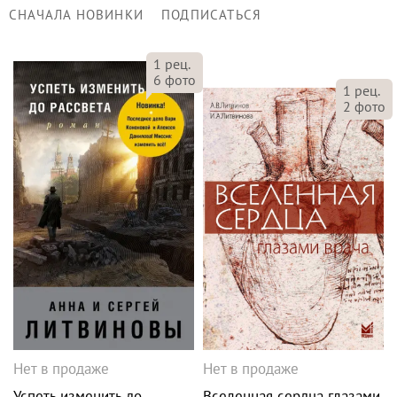
СНАЧАЛА НОВИНКИ
ПОДПИСАТЬСЯ
1
рец.
6
фото
1
рец.
2
фото
Нет в продаже
Нет в продаже
Успеть изменить до
Вселенная сердца глазами