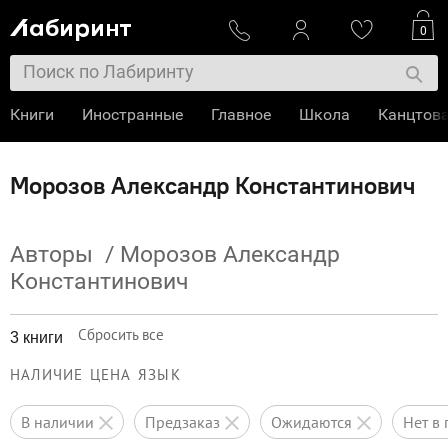
0
Книги
Иностранные
Главное
Школа
Канцтов
Морозов Александр Константинович
Авторы
/
Морозов Александр
Константинович
Сбросить все
3 книги
НАЛИЧИЕ
ЦЕНА
ЯЗЫК
в наличии
предзаказ
ожидаются
нет 