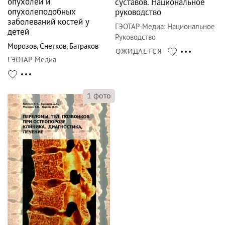
опухолей и
суставов. Национальное
опухолеподобных
руководство
заболеваний костей у
ГЭОТАР-Медиа
:
Национальное
детей
Руководство
Морозов
,
Снетков
,
Батраков
ОЖИДАЕТСЯ
ГЭОТАР-Медиа
1
фото