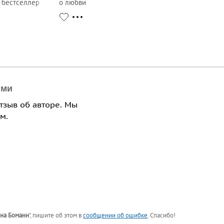
 бестселлер
о любви
ями
отзыв об авторе. Мы
м.
на Боманн
"
, пишите об этом в
сообщении об ошибке
. Спасибо!