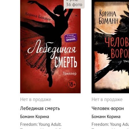
36
фото
Нет в продаже
Нет в продаже
Лебединая смерть
Человек-ворон
Боманн Корина
Боманн Корина
Freedom
:
Young Adult.
Freedom
:
Young Adul