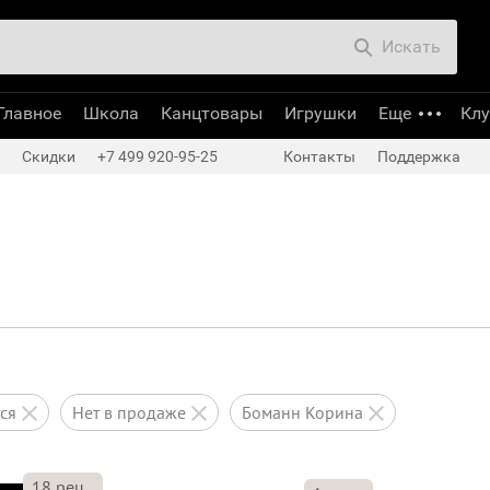
Искать
Главное
Школа
Канцтовары
Игрушки
Еще
Кл
Скидки
+7 499 920-95-25
Контакты
Поддержка
тся
нет в продаже
Боманн Корина
18
рец.