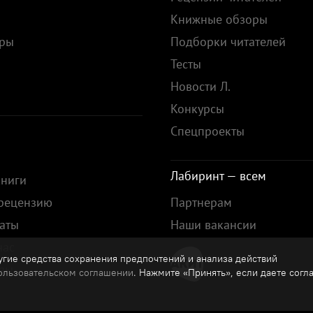
Книжные обзоры
ары
Подборки читателей
Тесты
ы
Новости Л.
Конкурсы
Спецпроекты
Лабиринт — всем
книги
 рецензию
Партнерам
аты
Наши вакансии
нас
гие средства сохранения предпочтений и анализа действий
зы
ользовательском соглашении
. Нажмите «Принять», если даете согл