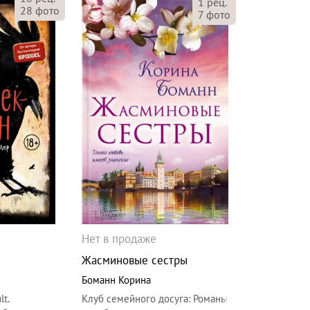
1
рец.
28
фото
7
фото
Нет в продаже
Жасминовые сестры
Боманн Корина
t.
Клуб семейного досуга
:
Романы