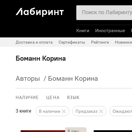
Книги
Иностранные
Доставка и оплата
Сертификаты
Рейтинги
Новинки
Боманн Корина
Авторы
/
Боманн Корина
НАЛИЧИЕ
ЦЕНА
ЯЗЫК
в наличии
предзаказ
ожидаю
3 книги
8
рец.