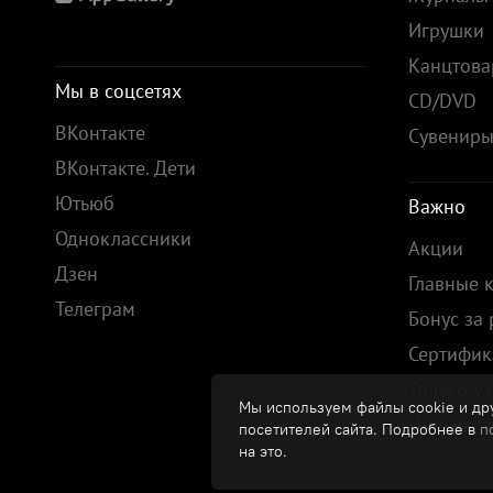
Игрушки
Канцтов
Мы в соцсетях
CD/DVD
ВКонтакте
Сувенир
ВКонтакте. Дети
Ютьюб
Важно
Одноклассники
Акции
Дзен
Главные 
Телеграм
Бонус за
Сертифик
Только у 
Мы используем файлы cookie и дру
Предзака
посетителей сайта. Подробнее в
п
на это.