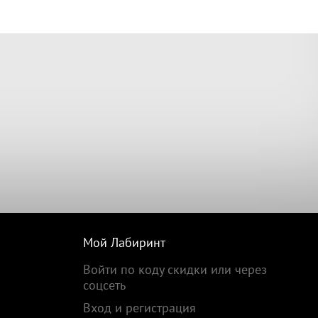
Мой Лабиринт
Войти по коду скидки или через
соцсеть
Вход и регистрация