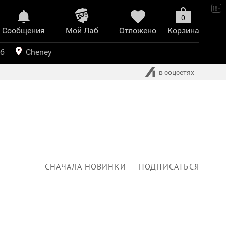
0
Сообщения
Mой Лаб​
Отложено
Корзина
иринт
уб
Cheney
в соцсетях
СНАЧАЛА НОВИНКИ
ПОДПИСАТЬСЯ